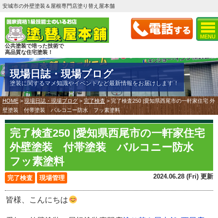
安城市の外壁塗装＆屋根専門店塗り替え屋本舗
MENU
公共塗装で培った技術で
高品質な住宅塗装！
現場日誌・現場ブログ
塗装に関するマメ知識やイベントなど最新情報をお届けします！
HOME
>
現場日誌・現場ブログ
>
完了検査
>
完了検査250 |愛知県西尾市の一軒家住宅 外
壁塗装 付帯塗装 バルコニー防水 フッ素塗料
完了検査250 |愛知県西尾市の一軒家住宅
外壁塗装 付帯塗装 バルコニー防水
フッ素塗料
2024.06.28 (Fri) 更新
完了検査
現場管理
皆様、こんにちは