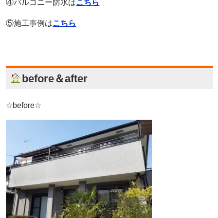
④バルコニー防水は
こちら
⑤施工事例は
こちら
before＆after
☆before☆