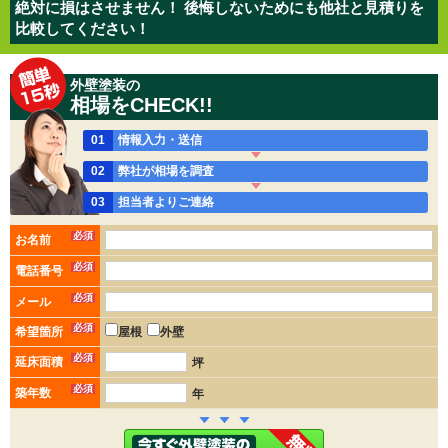
絶対に損はさせません！ 後悔しないためにも他社と見積りを
比較してください！
外壁塗装の
相場をCHECK!!
01
情報入力・送信
02
弊社が相場を調査
03
担当者よりご連絡
必須
お名前
必須
電話番号
必須
メール
必須
希望箇所
屋根
外壁
必須
延床面積
坪
必須
築年数
年