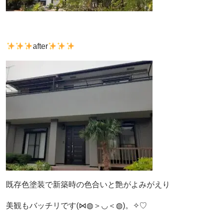
after
既存色塗装で新築時の色合いと艶がよみがえり
美観もバッチリです(⋈◍＞◡＜◍)。✧♡