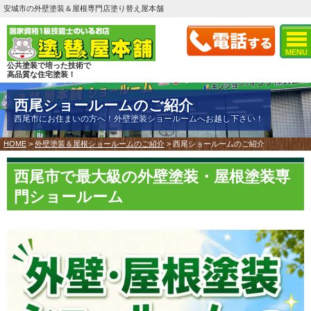
安城市の外壁塗装＆屋根専門店塗り替え屋本舗
MENU
公共塗装で培った技術で
高品質な住宅塗装！
西尾ショールームのご紹介
西尾市にお住まいの方へ！外壁塗装ショールームへお越し下さい！
HOME
>
外壁塗装＆屋根ショールームのご紹介
>
西尾ショールームのご紹介
西尾市で最大級の外壁塗装・屋根塗装専
門ショールーム