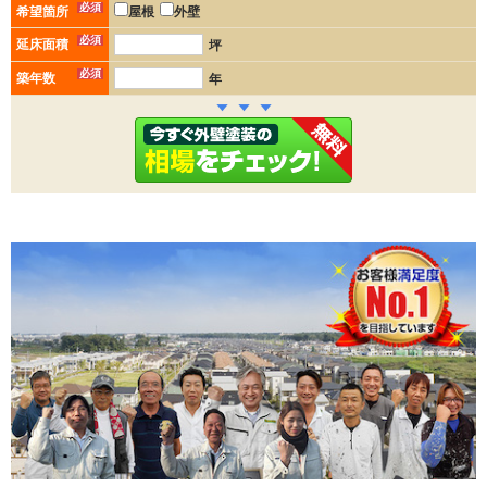
必須
希望箇所
屋根
外壁
必須
延床面積
坪
必須
築年数
年