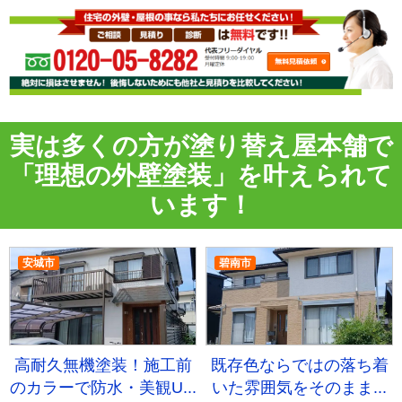
実は多くの方が塗り替え屋本舗で
「理想の外壁塗装」
を叶えられて
います！
安城市
碧南市
高耐久無機塗装！施工前
既存色ならではの落ち着
のカラーで防水・美観U...
いた雰囲気をそのまま...