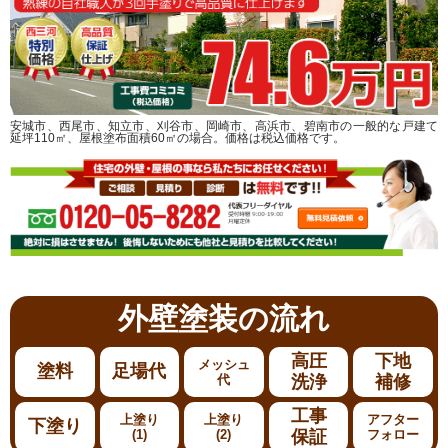
安城市、西尾市、知立市、刈谷市、岡崎市、高浜市、碧南市の一般的な戸建て
延坪110㎡、屋根塗布面積60㎡の場合。価格は税込価格です。
外壁塗装
の流れ
高圧
下地
メッシュ
塗料
足場代
代
洗浄
補修
工事
上塗り
上塗り
アフター
下塗り
(1)
(2)
保証
フォロー