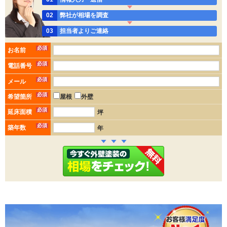
02
弊社が相場を調査
03
担当者よりご連絡
必須
お名前
必須
電話番号
必須
メール
必須
希望箇所
屋根
外壁
必須
延床面積
坪
必須
築年数
年