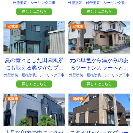
外壁塗装、シーリング工事
外壁塗装 付帯塗装 シーリング改修 ベランダ防水
詳しくはこちら
詳しくはこちら
安城市
安城市
夏の青々とした田園風景
元の単色から温かみのあ
にも映える爽やかなブ...
るツートンカラーへと...
外壁塗装、屋根塗装、シーリング工事
外壁塗装、屋根塗装、シーリング工事
詳しくはこちら
詳しくはこちら
高浜市
岡崎市
上品な印象の中にアクセ
スタイリッシュなグレー