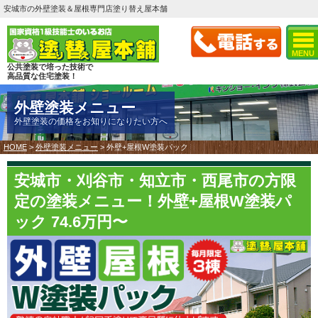
安城市の外壁塗装＆屋根専門店塗り替え屋本舗
MENU
公共塗装で培った技術で
高品質な住宅塗装！
外壁塗装メニュー
外壁塗装の価格をお知りになりたい方へ
HOME
>
外壁塗装メニュー
>
外壁+屋根W塗装パック
安城市・刈谷市・知立市・西尾市の方限
定の塗装メニュー！外壁+屋根W塗装パ
ック 74.6万円〜