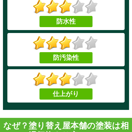
防水性
防汚染性
仕上がり
なぜ？塗り替え屋本舗の塗装は
相