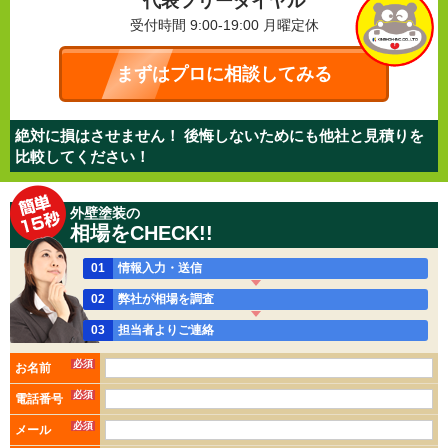
代表フリーダイヤル
受付時間 9:00-19:00
月曜定休
まずはプロに相談してみる
絶対に損はさせません！ 後悔しないためにも他社と見積りを
比較してください！
外壁塗装の
相場をCHECK!!
01
情報入力・送信
02
弊社が相場を調査
03
担当者よりご連絡
必須
お名前
必須
電話番号
必須
メール