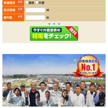
必須
希望箇所
屋根
外壁
必須
延床面積
坪
必須
築年数
年