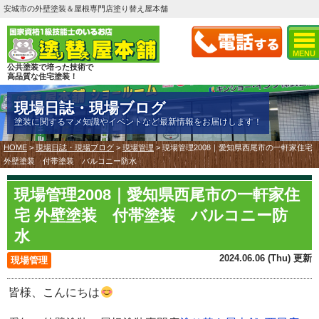
安城市の外壁塗装＆屋根専門店塗り替え屋本舗
MENU
公共塗装で培った技術で
高品質な住宅塗装！
現場日誌・現場ブログ
塗装に関するマメ知識やイベントなど最新情報をお届けします！
HOME
>
現場日誌・現場ブログ
>
現場管理
>
現場管理2008｜愛知県西尾市の一軒家住宅
外壁塗装 付帯塗装 バルコニー防水
現場管理2008｜愛知県西尾市の一軒家住
宅 外壁塗装 付帯塗装 バルコニー防
水
2024.06.06 (Thu) 更新
現場管理
皆様、こんにちは