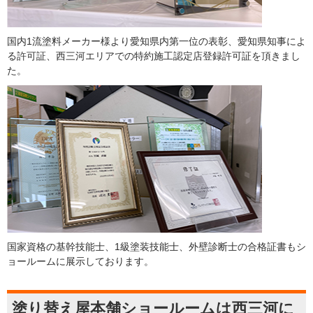
国内1流塗料メーカー様より愛知県内第一位の表彰、愛知県知事によ
る許可証、西三河エリアでの特約施工認定店登録許可証を頂きまし
た。
国家資格の基幹技能士、1級塗装技能士、外壁診断士の合格証書もシ
ョールームに展示しております。
塗り替え屋本舗ショールームは西三河に