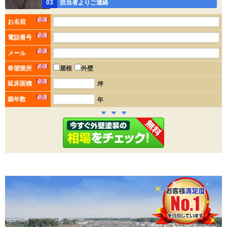
03
担当者よりご連絡
必須
お名前
必須
電話番号
必須
メール
必須
希望箇所
屋根
外壁
必須
延床面積
坪
必須
築年数
年