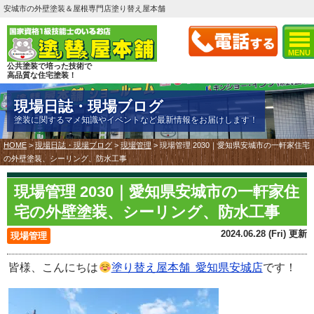
安城市の外壁塗装＆屋根専門店塗り替え屋本舗
MENU
公共塗装で培った技術で
高品質な住宅塗装！
現場日誌・現場ブログ
塗装に関するマメ知識やイベントなど最新情報をお届けします！
HOME
>
現場日誌・現場ブログ
>
現場管理
>
現場管理 2030｜愛知県安城市の一軒家住宅
の外壁塗装、シーリング、防水工事
現場管理 2030｜愛知県安城市の一軒家住
宅の外壁塗装、シーリング、防水工事
2024.06.28 (Fri) 更新
現場管理
皆様、こんにちは
塗り替え屋本舗 愛知県安城店
です！