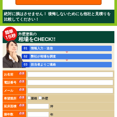
絶対に損はさせません！ 後悔しないためにも他社と見積りを
比較してください！
外壁塗装の
相場をCHECK!!
01
情報入力・送信
02
弊社が相場を調査
03
担当者よりご連絡
必須
お名前
必須
電話番号
必須
メール
必須
希望箇所
屋根
外壁
必須
延床面積
坪
必須
築年数
年