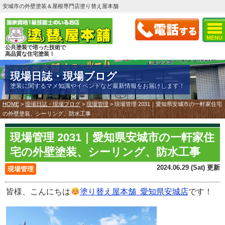
安城市の外壁塗装＆屋根専門店塗り替え屋本舗
MENU
公共塗装で培った技術で
高品質な住宅塗装！
現場日誌・現場ブログ
塗装に関するマメ知識やイベントなど最新情報をお届けします！
HOME
>
現場日誌・現場ブログ
>
現場管理
>
現場管理 2031｜愛知県安城市の一軒家住宅
の外壁塗装、シーリング、防水工事
現場管理 2031｜愛知県安城市の一軒家住
宅の外壁塗装、シーリング、防水工事
2024.06.29 (Sat) 更新
現場管理
皆様、こんにちは
塗り替え屋本舗 愛知県安城店
です！