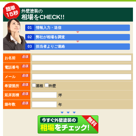
外壁塗装の
相場をCHECK!!
01
情報入力・送信
02
弊社が相場を調査
03
担当者よりご連絡
必須
お名前
必須
電話番号
必須
メール
必須
希望箇所
屋根
外壁
必須
延床面積
坪
必須
築年数
年