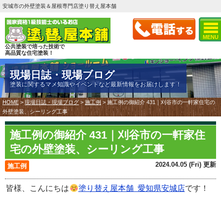
安城市の外壁塗装＆屋根専門店塗り替え屋本舗
MENU
公共塗装で培った技術で
高品質な住宅塗装！
現場日誌・現場ブログ
塗装に関するマメ知識やイベントなど最新情報をお届けします！
HOME
>
現場日誌・現場ブログ
>
施工例
>
施工例の御紹介 431｜刈谷市の一軒家住宅の
外壁塗装、シーリング工事
施工例の御紹介 431｜刈谷市の一軒家住
宅の外壁塗装、シーリング工事
2024.04.05 (Fri) 更新
施工例
皆様、こんにちは
塗り替え屋本舗 愛知県安城店
です！