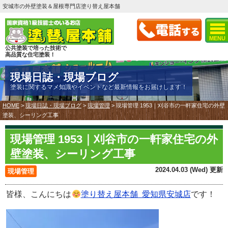
安城市の外壁塗装＆屋根専門店塗り替え屋本舗
MENU
公共塗装で培った技術で
高品質な住宅塗装！
現場日誌・現場ブログ
塗装に関するマメ知識やイベントなど最新情報をお届けします！
HOME
>
現場日誌・現場ブログ
>
現場管理
>
現場管理 1953｜刈谷市の一軒家住宅の外壁
塗装、シーリング工事
現場管理 1953｜刈谷市の一軒家住宅の外
壁塗装、シーリング工事
2024.04.03 (Wed) 更新
現場管理
皆様、こんにちは
塗り替え屋本舗 愛知県安城店
です！