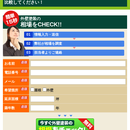
比較してください！
外壁塗装の
相場をCHECK!!
01
情報入力・送信
02
弊社が相場を調査
03
担当者よりご連絡
必須
お名前
必須
電話番号
必須
メール
必須
希望箇所
屋根
外壁
必須
延床面積
坪
必須
築年数
年