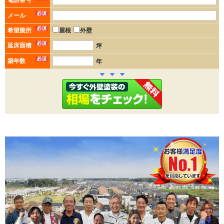
必須
メール
必須
希望箇所
屋根
外壁
必須
延床面積
坪
必須
築年数
年