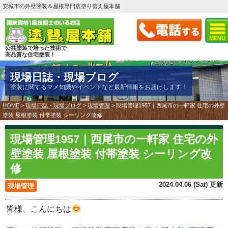
安城市の外壁塗装＆屋根専門店塗り替え屋本舗
MENU
公共塗装で培った技術で
高品質な住宅塗装！
現場日誌・現場ブログ
塗装に関するマメ知識やイベントなど最新情報をお届けします！
HOME
>
現場日誌・現場ブログ
>
現場管理
>
現場管理1957｜西尾市の一軒家 住宅の外壁
塗装 屋根塗装 付帯塗装 シーリング改修
現場管理1957｜西尾市の一軒家 住宅の外
壁塗装 屋根塗装 付帯塗装 シーリング改
修
2024.04.06 (Sat) 更新
現場管理
皆様、こんにちは