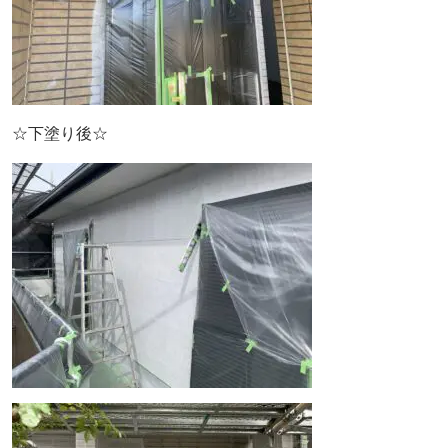
☆下塗り後☆