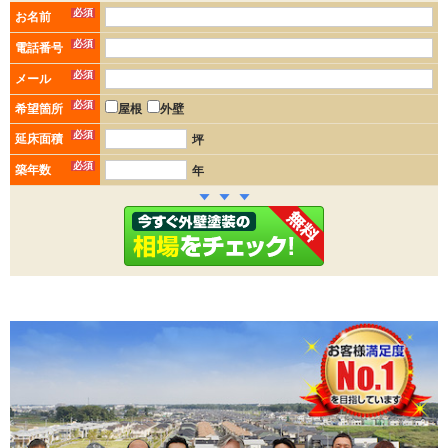
必須
お名前
必須
電話番号
必須
メール
必須
希望箇所
屋根
外壁
必須
延床面積
坪
必須
築年数
年