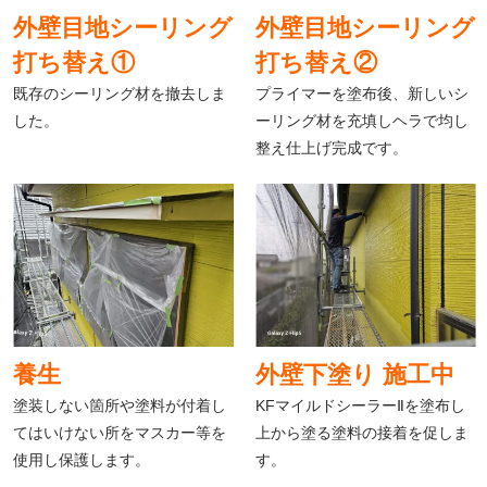
外壁目地シーリング
外壁目地シーリング
打ち替え①
打ち替え②
既存のシーリング材を撤去しま
プライマーを塗布後、新しいシ
した。
ーリング材を充填しヘラで均し
整え仕上げ完成です。
養生
外壁下塗り 施工中
塗装しない箇所や塗料が付着し
KFマイルドシーラーⅡを塗布し
てはいけない所をマスカー等を
上から塗る塗料の接着を促しま
使用し保護します。
す。