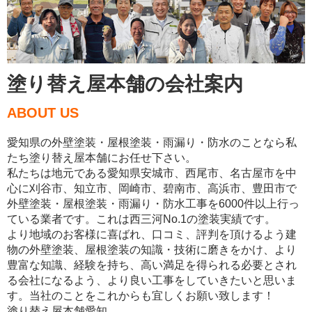
塗り替え屋本舗の会社案内
ABOUT US
愛知県の外壁塗装・屋根塗装・雨漏り・防水のことなら私
たち塗り替え屋本舗にお任せ下さい。
私たちは地元である愛知県安城市、西尾市、名古屋市を中
心に刈谷市、知立市、岡崎市、碧南市、高浜市、豊田市で
外壁塗装・屋根塗装・雨漏り・防水工事を6000件以上行っ
ている業者です。これは西三河No.1の塗装実績です。
より地域のお客様に喜ばれ、口コミ、評判を頂けるよう建
物の外壁塗装、屋根塗装の知識・技術に磨きをかけ、より
豊富な知識、経験を持ち、高い満足を得られる必要とされ
る会社になるよう、より良い工事をしていきたいと思いま
す。当社のことをこれからも宜しくお願い致します！
塗り替え屋本舗愛知