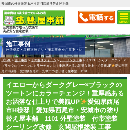
安城市の外壁塗装＆屋根専門店塗り替え屋本舗
MENU
公共塗装で培った技術で
高品質な住宅塗装！
施工事例
外壁塗装・屋根塗替えなど施工事例をご覧下さい
HOME
>
施工事例
>
その他リフォーム
>
シーリング工事
>
イエローからダークグレー×
ブラックのツートンにカラーチェンジ！重厚感あるお洒落な仕上りで美観UP
愛知県西
尾市H様邸｜愛知県西尾市・安城市の塗り替え屋本舗 1101
イエローからダークグレー×ブラックの
ツートンにカラーチェンジ！重厚感ある
お洒落な仕上りで美観UP
愛知県西尾
市H様邸｜愛知県西尾市・安城市の塗り
替え屋本舗 1101 外壁塗装 付帯塗装
シーリング改修 玄関屋根塗装 工事