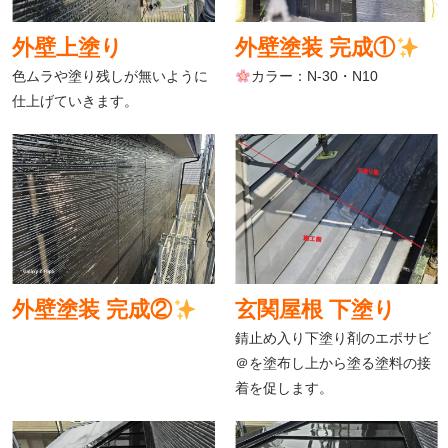
外壁上塗り
外壁塗装 完成①
色ムラや塗り残しが無いように
カラー：N-30・N10
仕上げていきます。
外壁塗装 完成②
玄関屋根 下塗り
錆止め入り下塗り剤のエポサビ
＠を塗布し上から塗る塗料の接
着を促します。