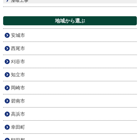
漆喰工事
地域から選ぶ
安城市
西尾市
刈谷市
知立市
岡崎市
碧南市
高浜市
幸田町