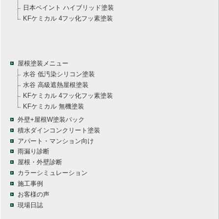
日本ペイント ハイブリッド塗装
KFケミカル 4フッ化フッ素塗装
屋根塗装メニュー
水谷 低汚染シリコン塗装
水谷 高級遮熱屋根塗装
KFケミカル 4フッ化フッ素塗装
KFケミカル 無機塗装
外壁+屋根W塗装パック
積水ダインコンクリート塗装
アパート・マンション向け
雨漏り診断
屋根・外壁診断
カラーシミュレーション
施工事例
お客様の声
現場日誌