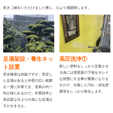
良きご縁をいただけました事に、心より感謝致します。
足場架設・養生ネッ
高圧洗浄①
ト設置
新しい塗料をしっかり定着させ
る為には塗装面の下地をキレイ
安全確保は勿論ですが、安定し
な状態にする事が重要になりま
た足場があると外壁の広い範囲
すので、付着した汚れ・劣化塗
を一度に作業でき、塗装の均一
膜等をしっかり除去します。
性が保たれるので、作業効率と
高品質な仕上りの為にも足場は
欠かせません。