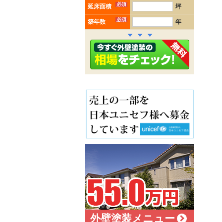
必須
延床面積
坪
必須
築年数
年
外壁塗装メニュー