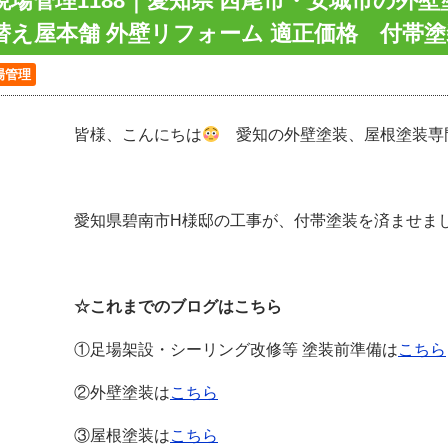
現場管理1188｜愛知県 西尾市・安城市の外
替え屋本舗 外壁リフォーム 適正価格 付帯
場管理
皆様、こんにちは
愛知の外壁塗装、屋根塗装専
愛知県碧南市H様邸の工事が、付帯塗装を済ませましたの
☆これまでのブログはこちら
①足場架設・シーリング改修等 塗装前準備は
こちら
②外壁塗装は
こちら
③屋根塗装は
こちら