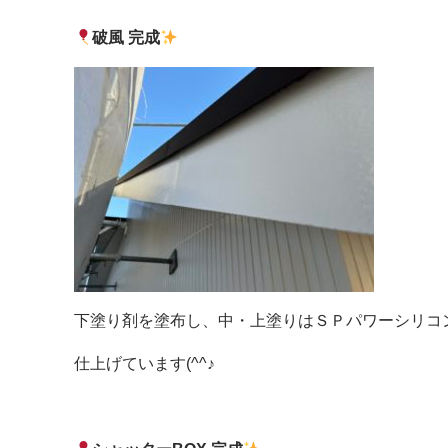
破風 完成
下塗り剤を塗布し、中・上塗りはＳＰパワーシリコ
仕上げています(^^♪