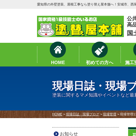
愛知県の外壁塗装、屋根工事なら塗り替え屋本舗へ！安城市、西尾
公
高
国
HOME
初めての方へ
施工実
現場日誌・現場
塗装に関するマメ知識やイベントなど最
HOME
>
現場日誌・現場ブログ
>
現場管理
>
現場管理1
お知らせ