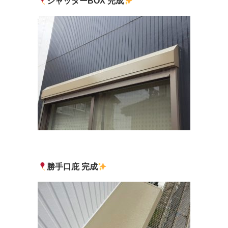
シャッターBOX 完成
勝手口庇 完成