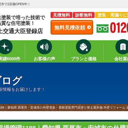
市で2店舗OPEN中！
見積無料
診断無料
塗装・雨漏りに
共塗装で培った技術で
品質な住宅塗装！
無料見積依頼
土交通大臣登録店
績6500件
お客様の声
プランと価格
会社案
ブログ
新情報をお届けします！
188｜愛知県 西尾市・安城市の外壁塗装・屋根塗装専門店塗り替え屋本舗 外壁リフォーム