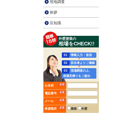
現地調査
挨拶
豆知識
外壁塗装の
相場をCHECK!!
01
情報入力・送信
02
担当者よりご連絡
03
現場調査の上、
相場見積りをご提出
必須
お名前
必須
電話番号
必須
メール
必須
希望箇所
屋根
外壁