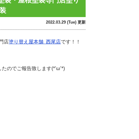
壁塗装・屋根塗装専門店塗り
塗装
2022.03.29 (Tue) 更新
門店
塗り替え屋本舗 西尾店
です！！
でご報告致します(*’ω’*)