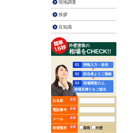
現地調査
挨拶
豆知識
外壁塗装の
相場をCHECK!!
01
情報入力・送信
02
担当者よりご連絡
03
現場調査の上、
相場見積りをご提出
必須
お名前
必須
電話番号
必須
メール
必須
希望箇所
屋根
外壁