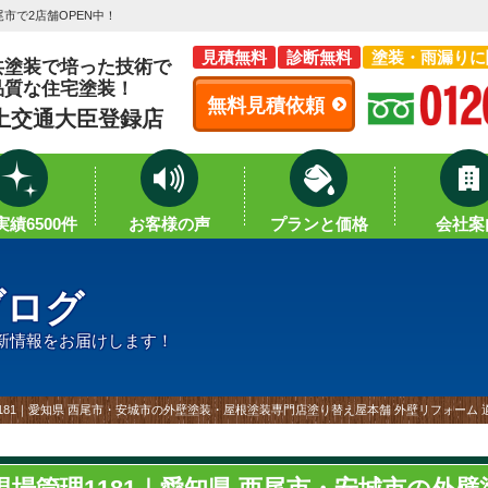
市で2店舗OPEN中！
見積無料
診断無料
塗装・雨漏りに
共塗装で培った技術で
品質な住宅塗装！
無料見積依頼
土交通大臣登録店
績6500件
お客様の声
プランと価格
会社案
ブログ
新情報をお届けします！
181｜愛知県 西尾市・安城市の外壁塗装・屋根塗装専門店塗り替え屋本舗 外壁リフォーム