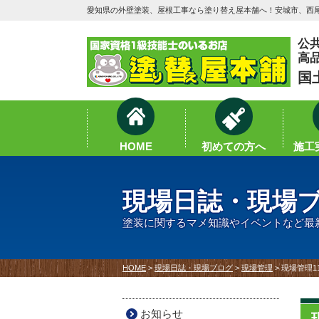
愛知県の外壁塗装、屋根工事なら塗り替え屋本舗へ！安城市、西尾
公
高
国
HOME
初めての方へ
施工実
現場日誌・現場
塗装に関するマメ知識やイベントなど最
HOME
>
現場日誌・現場ブログ
>
現場管理
>
現場管理1
お知らせ