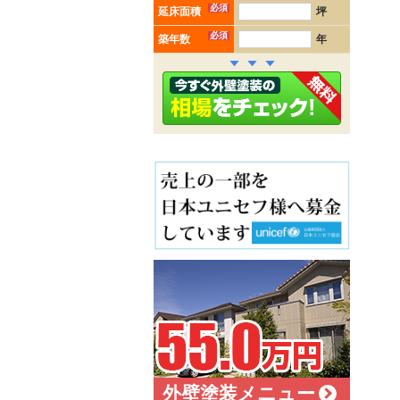
必須
延床面積
坪
必須
築年数
年
外壁塗装メニュー