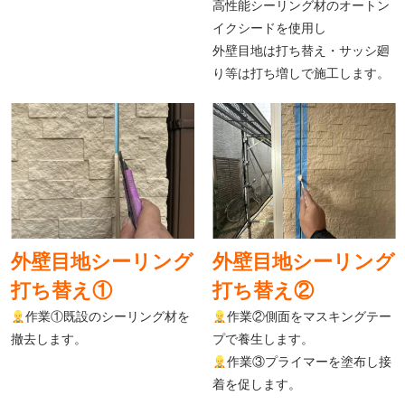
高性能シーリング材のオートン
イクシードを使用し
外壁目地は打ち替え・サッシ廻
り等は打ち増しで施工します。
外壁目地シーリング
外壁目地シーリング
打ち替え①
打ち替え②
作業①既設のシーリング材を
作業②側面をマスキングテー
撤去します。
プで養生します。
作業③プライマーを塗布し接
着を促します。