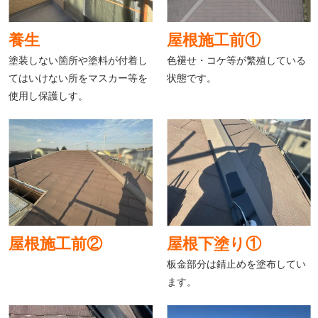
養生
屋根施工前①
塗装しない箇所や塗料が付着し
色褪せ・コケ等が繁殖している
てはいけない所をマスカー等を
状態です。
使用し保護しす。
屋根施工前②
屋根下塗り①
板金部分は錆止めを塗布してい
ます。