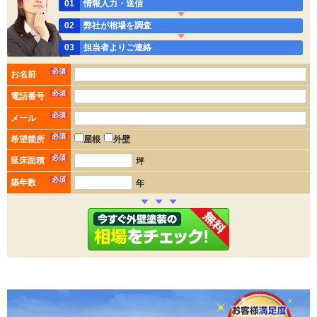
01
情報入力・送信
02
弊社が相場を調査
03
担当者よりご連絡
必須
お名前
必須
電話番号
必須
メール
必須
希望箇所
屋根
外壁
必須
延床面積
坪
必須
築年数
年