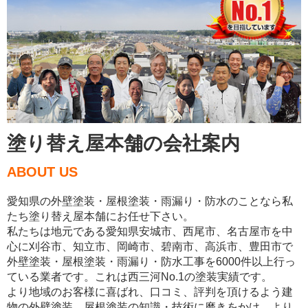
塗り替え屋本舗の会社案内
ABOUT US
愛知県の外壁塗装・屋根塗装・雨漏り・防水のことなら私
たち塗り替え屋本舗にお任せ下さい。
私たちは地元である愛知県安城市、西尾市、名古屋市を中
心に刈谷市、知立市、岡崎市、碧南市、高浜市、豊田市で
外壁塗装・屋根塗装・雨漏り・防水工事を6000件以上行っ
ている業者です。これは西三河No.1の塗装実績です。
より地域のお客様に喜ばれ、口コミ、評判を頂けるよう建
物の外壁塗装、屋根塗装の知識・技術に磨きをかけ、より