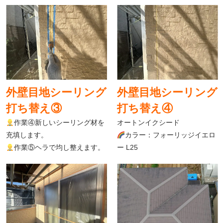
外壁目地シーリング
外壁目地シーリング
打ち替え③
打ち替え④
作業④新しいシーリング材を
オートンイクシード
充填します。
カラー：フォーリッジイエロ
作業⑤ヘラで均し整えます。
ー L25