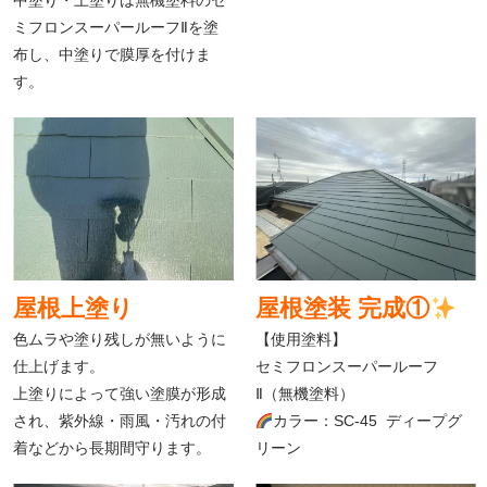
中塗り・上塗りは無機塗料のセ
ミフロンスーパールーフⅡを塗
布し、中塗りで膜厚を付けま
す。
屋根上塗り
屋根塗装 完成①
色ムラや塗り残しが無いように
【使用塗料】
仕上げます。
セミフロンスーパールーフ
上塗りによって強い塗膜が形成
Ⅱ（無機塗料）
され、紫外線・雨風・汚れの付
カラー：SC-45 ディープグ
着などから長期間守ります。
リーン