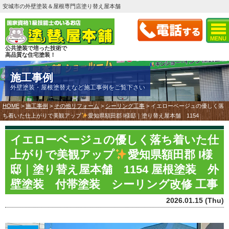
安城市の外壁塗装＆屋根専門店塗り替え屋本舗
MENU
公共塗装で培った技術で
高品質な住宅塗装！
施工事例
外壁塗装・屋根塗替えなど施工事例をご覧下さい
HOME
>
施工事例
>
その他リフォーム
>
シーリング工事
>
イエローベージュの優しく落
ち着いた仕上がりで美観アップ
愛知県額田郡 I様邸｜塗り替え屋本舗 1154
イエローベージュの優しく落ち着いた仕
上がりで美観アップ
愛知県額田郡 I様
邸｜塗り替え屋本舗 1154 屋根塗装 外
壁塗装 付帯塗装 シーリング改修 工事
2026.01.15 (Thu)