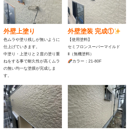
外壁上塗り
外壁塗装 完成①
色ムラや塗り残しが無いように
【使用塗料】
仕上げていきます。
セミフロンスーパーマイルド
中塗り・上塗りと２度の塗り重
Ⅱ（無機塗料）
ねをする事で耐久性が高くムラ
カラー：21-80F
の無い均一な塗膜が完成しま
す。