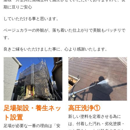
期に亘りご安心
していただける事と思います。
ベージュカラーの外観が、落ち着いた仕上がりで美観もバッチリで
す。
良きご縁をいただけました事に、心より感謝いたします。
足場架設・養生ネッ
高圧洗浄①
ト設置
新しい塗料を定着させる為に
は、付着した汚れ・劣化塗膜・
足場が必要な一番の理由は「安