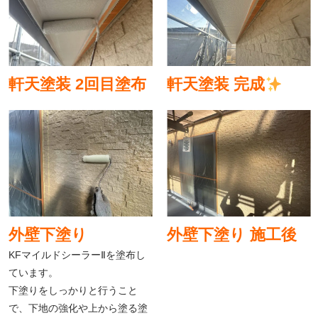
軒天塗装 2回目塗布
軒天塗装 完成
外壁下塗り
外壁下塗り 施工後
KFマイルドシーラーⅡを塗布し
ています。
下塗りをしっかりと行うこと
で、下地の強化や上から塗る塗