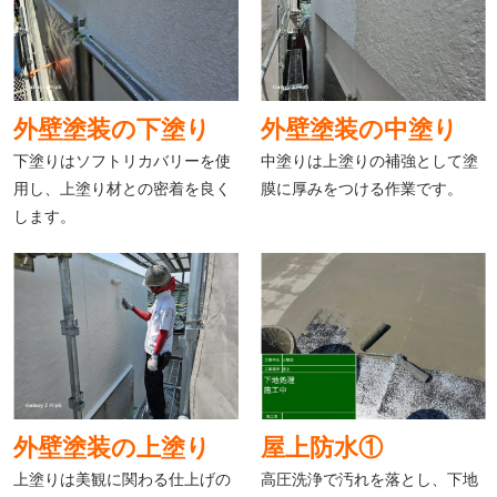
外壁塗装の下塗り
外壁塗装の中塗り
下塗りはソフトリカバリーを使
中塗りは上塗りの補強として塗
用し、上塗り材との密着を良く
膜に厚みをつける作業です。
します。
外壁塗装の上塗り
屋上防水①
上塗りは美観に関わる仕上げの
高圧洗浄で汚れを落とし、下地