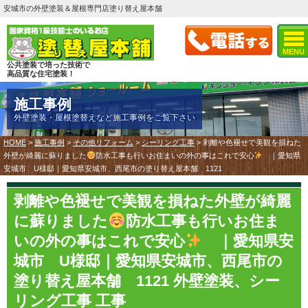
安城市の外壁塗装＆屋根専門店塗り替え屋本舗
MENU
公共塗装で培った技術で
高品質な住宅塗装！
施工事例
外壁塗装・屋根塗替えなど施工事例をご覧下さい
HOME
>
施工事例
>
その他リフォーム
>
シーリング工事
>
剥離や色褪せで美観を損ねた
外壁が綺麗に蘇りました
防水工事も行いお住まいの外の事はこれで安心
｜愛知県
安城市 U様邸｜愛知県安城市、西尾市の塗り替え屋本舗 1121
剥離や色褪せで美観を損ねた外壁が綺麗
に蘇りました
防水工事も行いお住ま
いの外の事はこれで安心
｜愛知県安
城市 U様邸｜愛知県安城市、西尾市の
塗り替え屋本舗 1121 外壁塗装、シー
リング工事 工事