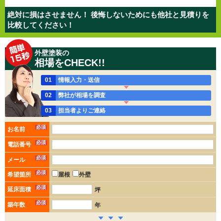
絶対に損はさせません！ 後悔しないためにも他社と見積りを
比較してください！
外壁塗装の
相場をCHECK!!
01
情報入力・送信
02
弊社が相場を調査
03
担当者よりご連絡
必須
お名前
必須
電話番号
必須
メール
必須
希望箇所
屋根
外壁
必須
延床面積
坪
必須
築年数
年