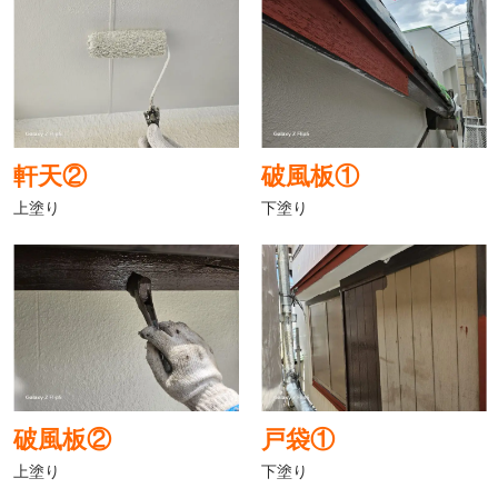
軒天②
破風板①
上塗り
下塗り
破風板②
戸袋①
上塗り
下塗り