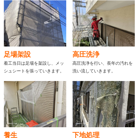
足場架設
高圧洗浄
着工当日は足場を架設し、メッ
高圧洗浄を行い、長年の汚れを
シュシートを張っていきます。
洗い流していきます。
養生
下地処理