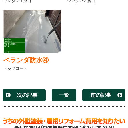
ウレタン１層目
ウレタン２層目
ベランダ防水④
トップコート
次の記事
一覧
前の記事