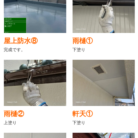
屋上防水⑧
雨樋①
完成です。
下塗り
雨樋②
軒天①
上塗り
下塗り