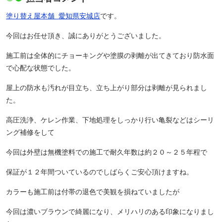
塗り替え屋本舗
愛知県安城店
です。
今回はお任せ頂き、誠にありがとうございました。
施工前は全体的にチョーキングや塗膜の剥離が出てきており防水面
で心配な状態でした。
屋上の防水も汚れが目立ち、立ち上がり部分は剥離が見られまし
た。
高圧洗浄、ケレン作業、下地処理をしっかり行い亀裂などはシーリ
ング補修をして
今回は外壁は無機塗料での施工で耐久年数は約２０～２５年程で
保証が１２年間ついているのでしばらくご安心頂けますね。
カラーも施工前は付帯の退色で美観を損ねていましたが
今回は濃いブラウンで綺麗になり、メリハリのある印象になりまし