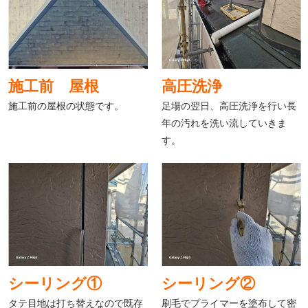
施工前 屋根
高圧洗浄
施工前の屋根の状態です。
足場の翌日、高圧洗浄を行い長
年の汚れを洗い流していきま
す。
シーリング①
シーリング②
タテ目地は打ち替えなので既存
刷毛でプライマーを塗布して密