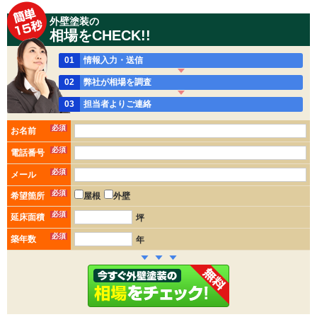
外壁塗装の
相場をCHECK!!
01
情報入力・送信
02
弊社が相場を調査
03
担当者よりご連絡
必須
お名前
必須
電話番号
必須
メール
必須
希望箇所
屋根
外壁
必須
延床面積
坪
必須
築年数
年