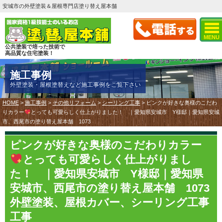
安城市の外壁塗装＆屋根専門店塗り替え屋本舗
MENU
公共塗装で培った技術で
高品質な住宅塗装！
施工事例
外壁塗装・屋根塗替えなど施工事例をご覧下さい
HOME
>
施工事例
>
その他リフォーム
>
シーリング工事
>
ピンクが好きな奥様のこだわ
りカラー
とっても可愛らしく仕上がりました！ ｜愛知県安城市 Y様邸｜愛知県安城
市、西尾市の塗り替え屋本舗 1073
ピンクが好きな奥様のこだわりカラー
とっても可愛らしく仕上がりまし
た！ ｜愛知県安城市 Y様邸｜愛知県
安城市、西尾市の塗り替え屋本舗 1073
外壁塗装、屋根カバー、シーリング工事
工事