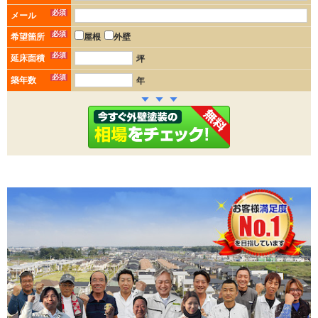
必須
メール
必須
希望箇所
屋根
外壁
必須
延床面積
坪
必須
築年数
年