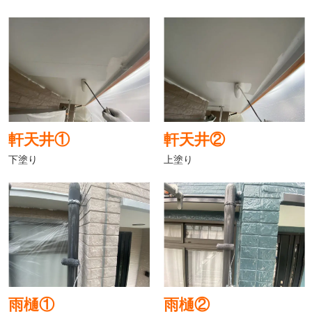
軒天井①
軒天井②
下塗り
上塗り
雨樋①
雨樋②