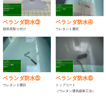
ベランダ防水③
ベランダ防水④
脱気筒取り付け
ウレタン１層目
ベランダ防水⑤
ベランダ防水⑥
ウレタン２層目
トップコート
（ウレタン通気緩衝工法）