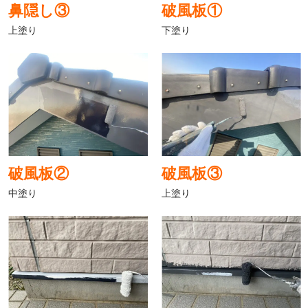
鼻隠し③
破風板①
上塗り
下塗り
破風板②
破風板③
中塗り
上塗り