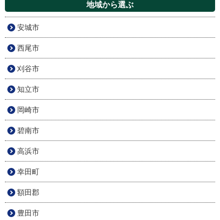
地域から選ぶ
安城市
西尾市
刈谷市
知立市
岡崎市
碧南市
高浜市
幸田町
額田郡
豊田市