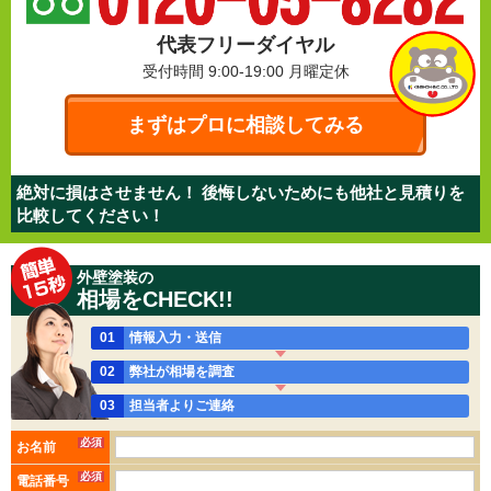
代表フリーダイヤル
受付時間 9:00-19:00
月曜定休
まずはプロに相談してみる
絶対に損はさせません！ 後悔しないためにも他社と見積りを
比較してください！
外壁塗装の
相場をCHECK!!
01
情報入力・送信
02
弊社が相場を調査
03
担当者よりご連絡
必須
お名前
必須
電話番号