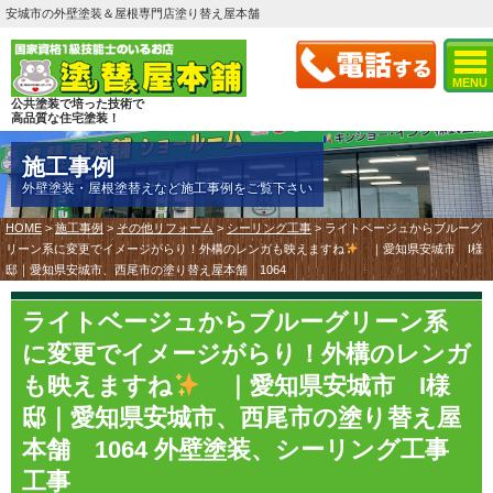
安城市の外壁塗装＆屋根専門店塗り替え屋本舗
MENU
公共塗装で培った技術で
高品質な住宅塗装！
施工事例
外壁塗装・屋根塗替えなど施工事例をご覧下さい
HOME
>
施工事例
>
その他リフォーム
>
シーリング工事
>
ライトベージュからブルーグ
リーン系に変更でイメージがらり！外構のレンガも映えますね
｜愛知県安城市 I様
邸｜愛知県安城市、西尾市の塗り替え屋本舗 1064
ライトベージュからブルーグリーン系
に変更でイメージがらり！外構のレンガ
も映えますね
｜愛知県安城市 I様
邸｜愛知県安城市、西尾市の塗り替え屋
本舗 1064 外壁塗装、シーリング工事
工事