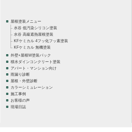
屋根塗装メニュー
水谷 低汚染シリコン塗装
水谷 高級遮熱屋根塗装
KFケミカル 4フッ化フッ素塗装
KFケミカル 無機塗装
外壁+屋根W塗装パック
積水ダインコンクリート塗装
アパート・マンション向け
雨漏り診断
屋根・外壁診断
カラーシミュレーション
施工事例
お客様の声
現場日誌