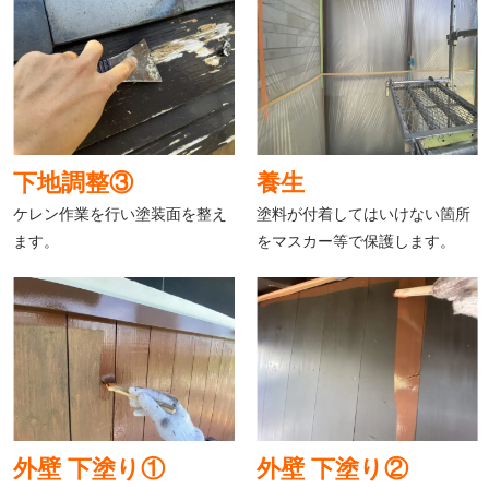
下地調整③
養生
ケレン作業を行い塗装面を整え
塗料が付着してはいけない箇所
ます。
をマスカー等で保護します。
外壁 下塗り①
外壁 下塗り②