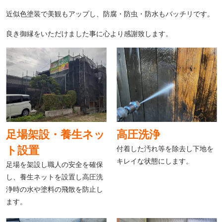
近似色塗装で美観もアップし、防腐・防虫・防水もバッチリです。
良き御縁をいただけました事に心より感謝致します。
足場架設・養生ネッ
高圧洗浄
ト設置
付着した汚れ等を除去し下地を
キレイな状態にします。
足場を架設し職人の安全を確保
し、養生ネットを設置し高圧洗
浄時の水や塗料の飛散を防止し
ます。