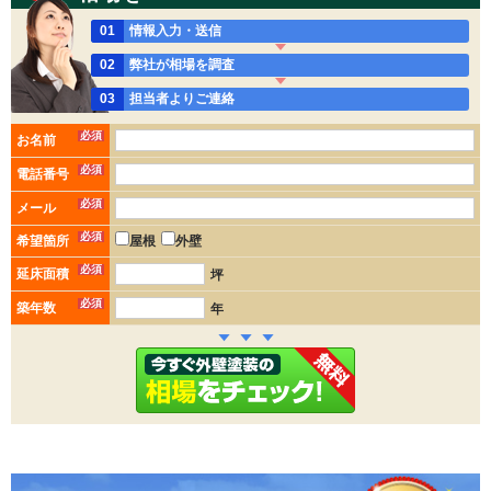
01
情報入力・送信
02
弊社が相場を調査
03
担当者よりご連絡
必須
お名前
必須
電話番号
必須
メール
必須
希望箇所
屋根
外壁
必須
延床面積
坪
必須
築年数
年