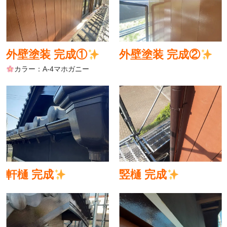
外壁塗装 完成①
外壁塗装 完成②
カラー：A-4マホガニー
軒樋 完成
竪樋 完成