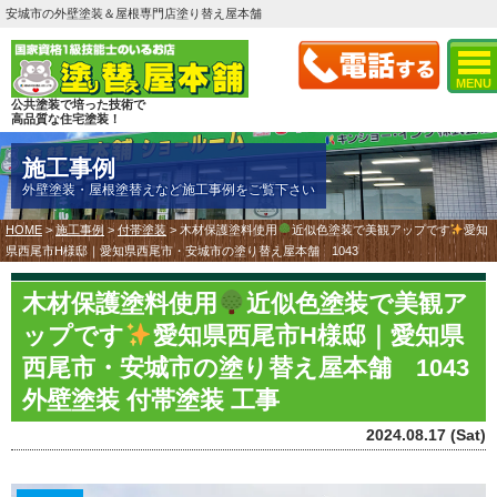
安城市の外壁塗装＆屋根専門店塗り替え屋本舗
MENU
公共塗装で培った技術で
高品質な住宅塗装！
施工事例
外壁塗装・屋根塗替えなど施工事例をご覧下さい
HOME
>
施工事例
>
付帯塗装
>
木材保護塗料使用
近似色塗装で美観アップです
愛知
県西尾市H様邸｜愛知県西尾市・安城市の塗り替え屋本舗 1043
木材保護塗料使用
近似色塗装で美観ア
ップです
愛知県西尾市H様邸｜愛知県
西尾市・安城市の塗り替え屋本舗 1043
外壁塗装 付帯塗装 工事
2024.08.17 (Sat)