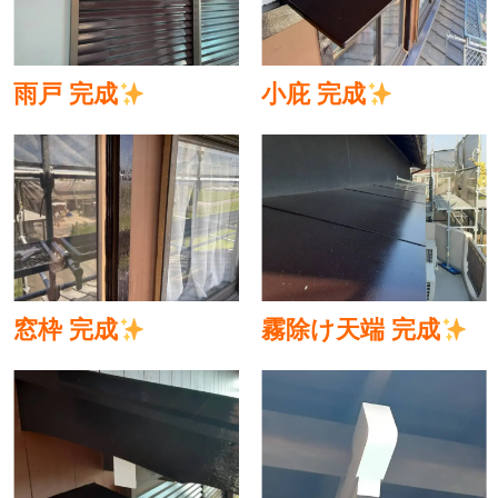
雨戸 完成
小庇 完成
窓枠 完成
霧除け天端 完成