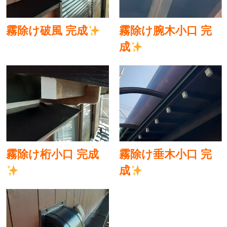
霧除け破風 完成
霧除け腕木小口 完
成
霧除け桁小口 完成
霧除け垂木小口 完
成