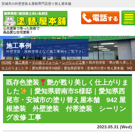
安城市の外壁塗装＆屋根専門店塗り替え屋本舗
MENU
公共塗装で培った技術で
高品質な住宅塗装！
施工事例
外壁塗装・屋根塗替えなど施工事例をご覧下さい
HOME
>
施工事例
>
その他リフォーム
>
シーリング工事
>
既存色塗装
艶が甦り美しく
仕上がりました
｜愛知県碧南市S様邸｜愛知県西尾市・安城市の塗り替え屋本舗 942
既存色塗装
艶が甦り美しく仕上がりま
した
｜愛知県碧南市S様邸｜愛知県西
尾市・安城市の塗り替え屋本舗 942 屋
根塗装 外壁塗装 付帯塗装 シーリン
グ改修 工事
2023.05.31 (Wed)