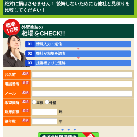
絶対に損はさせません！ 後悔しないためにも他社と見積りを
比較してください！
外壁塗装の
相場をCHECK!!
01
情報入力・送信
02
弊社が相場を調査
03
担当者よりご連絡
必須
お名前
必須
電話番号
必須
メール
必須
希望箇所
屋根
外壁
必須
延床面積
坪
必須
築年数
年