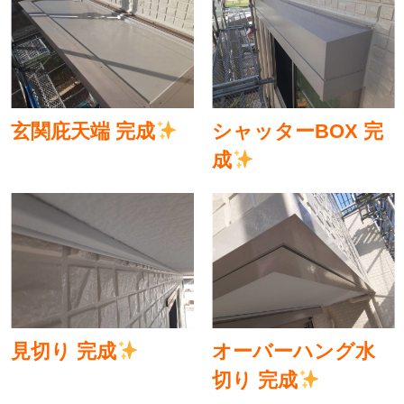
玄関庇天端 完成
シャッターBOX 完
成
見切り 完成
オーバーハング水
切り 完成