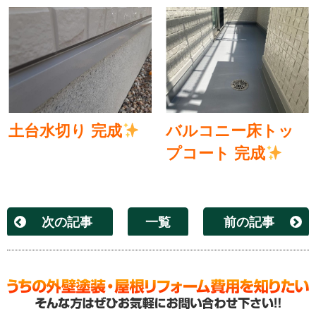
土台水切り 完成
バルコニー床トッ
プコート 完成
次の記事
一覧
前の記事