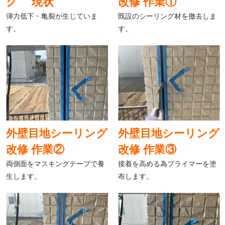
グ 現状
改修 作業①
弾力低下・亀裂が生じていま
既設のシーリング材を撤去しま
す。
す。
外壁目地シーリング
外壁目地シーリング
改修 作業②
改修 作業③
両側面をマスキングテープで養
接着を高める為プライマーを塗
生します。
布します。