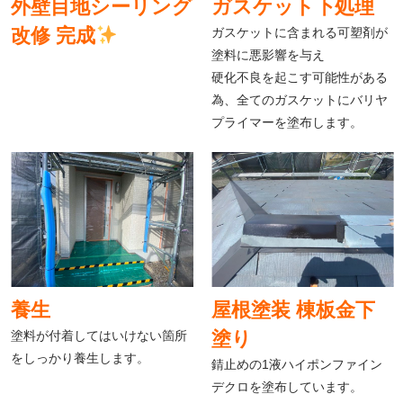
外壁目地シーリング
ガスケット下処理
改修 完成
ガスケットに含まれる可塑剤が
塗料に悪影響を与え
硬化不良を起こす可能性がある
為、全てのガスケットにバリヤ
プライマーを塗布します。
養生
屋根塗装 棟板金下
塗料が付着してはいけない箇所
塗り
をしっかり養生します。
錆止めの1液ハイポンファイン
デクロを塗布しています。