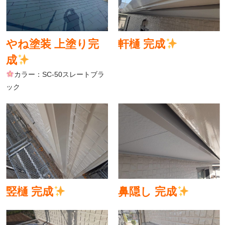
やね塗装 上塗り完
軒樋 完成
成
カラー：SC-50スレートブラ
ック
竪樋 完成
鼻隠し 完成