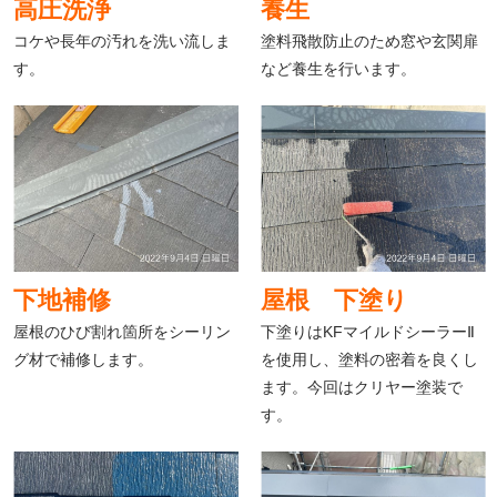
高圧洗浄
養生
コケや長年の汚れを洗い流しま
塗料飛散防止のため窓や玄関扉
す。
など養生を行います。
下地補修
屋根 下塗り
屋根のひび割れ箇所をシーリン
下塗りはKFマイルドシーラーⅡ
グ材で補修します。
を使用し、塗料の密着を良くし
ます。今回はクリヤー塗装で
す。