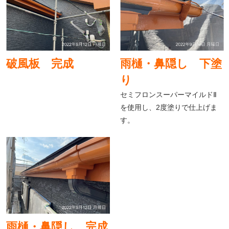
破風板 完成
雨樋・鼻隠し 下塗
り
セミフロンスーパーマイルドⅡ
を使用し、2度塗りで仕上げま
す。
雨樋・鼻隠し 完成