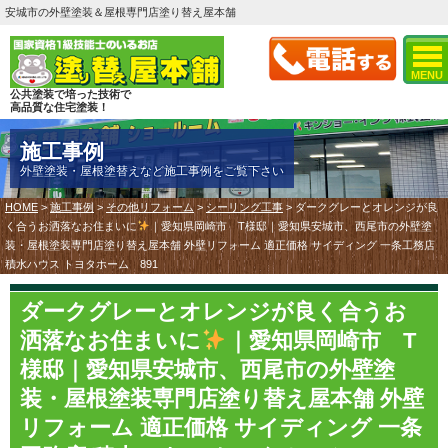
安城市の外壁塗装＆屋根専門店塗り替え屋本舗
MENU
公共塗装で培った技術で
高品質な住宅塗装！
施工事例
外壁塗装・屋根塗替えなど施工事例をご覧下さい
HOME
>
施工事例
>
その他リフォーム
>
シーリング工事
>
ダークグレーとオレンジが良
く合うお洒落なお住まいに
｜愛知県岡崎市 T様邸｜愛知県安城市、西尾市の外壁塗
装・屋根塗装専門店塗り替え屋本舗 外壁リフォーム 適正価格 サイディング 一条工務店
積水ハウス トヨタホーム 891
ダークグレーとオレンジが良く合うお
洒落なお住まいに
｜愛知県岡崎市 T
様邸｜愛知県安城市、西尾市の外壁塗
装・屋根塗装専門店塗り替え屋本舗 外壁
リフォーム 適正価格 サイディング 一条