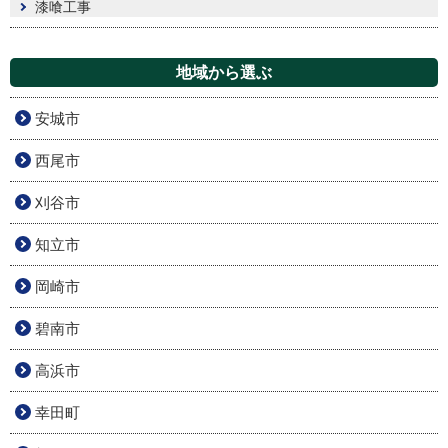
漆喰工事
地域から選ぶ
安城市
西尾市
刈谷市
知立市
岡崎市
碧南市
高浜市
幸田町