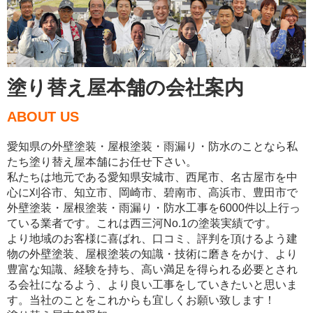
塗り替え屋本舗の会社案内
ABOUT US
愛知県の外壁塗装・屋根塗装・雨漏り・防水のことなら私
たち塗り替え屋本舗にお任せ下さい。
私たちは地元である愛知県安城市、西尾市、名古屋市を中
心に刈谷市、知立市、岡崎市、碧南市、高浜市、豊田市で
外壁塗装・屋根塗装・雨漏り・防水工事を6000件以上行っ
ている業者です。これは西三河No.1の塗装実績です。
より地域のお客様に喜ばれ、口コミ、評判を頂けるよう建
物の外壁塗装、屋根塗装の知識・技術に磨きをかけ、より
豊富な知識、経験を持ち、高い満足を得られる必要とされ
る会社になるよう、より良い工事をしていきたいと思いま
す。当社のことをこれからも宜しくお願い致します！