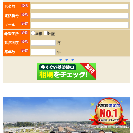
必須
お名前
必須
電話番号
必須
メール
必須
希望箇所
屋根
外壁
必須
延床面積
坪
必須
築年数
年