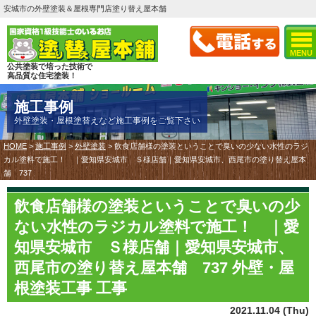
安城市の外壁塗装＆屋根専門店塗り替え屋本舗
MENU
公共塗装で培った技術で
高品質な住宅塗装！
施工事例
外壁塗装・屋根塗替えなど施工事例をご覧下さい
HOME
>
施工事例
>
外壁塗装
>
飲食店舗様の塗装ということで臭いの少ない水性のラジ
カル塗料で施工！ ｜愛知県安城市 Ｓ様店舗｜愛知県安城市、西尾市の塗り替え屋本
舗 737
飲食店舗様の塗装ということで臭いの少
ない水性のラジカル塗料で施工！ ｜愛
知県安城市 Ｓ様店舗｜愛知県安城市、
西尾市の塗り替え屋本舗 737 外壁・屋
根塗装工事 工事
2021.11.04 (Thu)