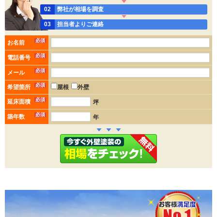
02
弊社が相場を調査
03
担当者よりご連絡
必須
お名前
必須
電話番号
必須
メール
必須
希望箇所
屋根
外壁
必須
延床面積
坪
必須
築年数
年