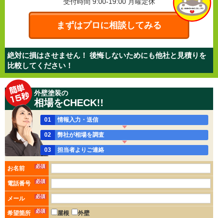
受付時間 9:00-19:00
月曜定休
まずはプロに相談してみる
絶対に損はさせません！ 後悔しないためにも他社と見積りを
比較してください！
外壁塗装の
相場をCHECK!!
01
情報入力・送信
02
弊社が相場を調査
03
担当者よりご連絡
必須
お名前
必須
電話番号
必須
メール
必須
希望箇所
屋根
外壁