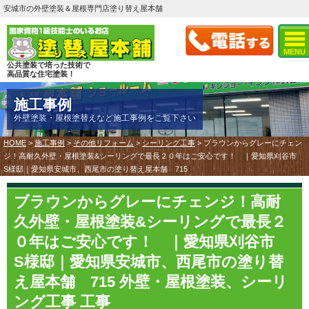
安城市の外壁塗装＆屋根専門店塗り替え屋本舗
MENU
公共塗装で培った技術で
高品質な住宅塗装！
施工事例
外壁塗装・屋根塗替えなど施工事例をご覧下さい
HOME
>
施工事例
>
その他リフォーム
>
シーリング工事
>
ブラウンからグレーにチェン
ジ！高耐久外壁・屋根塗装&シーリングで最長２０年はご安心です！ ｜愛知県刈谷市
S様邸｜愛知県安城市、西尾市の塗り替え屋本舗 715
ブラウンからグレーにチェンジ！高耐
久外壁・屋根塗装&シーリングで最長２
０年はご安心です！ ｜愛知県刈谷市
S様邸｜愛知県安城市、西尾市の塗り替
え屋本舗 715 外壁・屋根塗装、シーリ
ング工事 工事