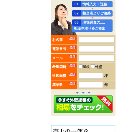
01
情報入力・送信
02
担当者よりご連絡
03
現場調査の上、
相場見積りをご提出
必須
お名前
必須
電話番号
必須
メール
必須
希望箇所
屋根
外壁
必須
延床面積
坪
必須
築年数
年