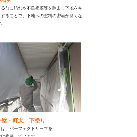
洗浄
する前に汚れや不良塗膜等を除去し下地をキ
にすることで、下地への塗料の密着が良くな
す。
 外壁・軒天 下塗り
りは、パーフェクトサーフを
付け塗装しています。