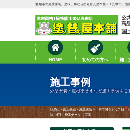
愛知県の外壁塗装、屋根工事なら塗り替え屋本舗へ！安城市、西尾
公
高
国
HOME
初めての方へ
施工実
施工事例
外壁塗装・屋根塗替えなど施工事例をご
HOME
>
施工事例
>
外壁塗装
>
一瞬で目を引く外観
知 675 施工データ 完工