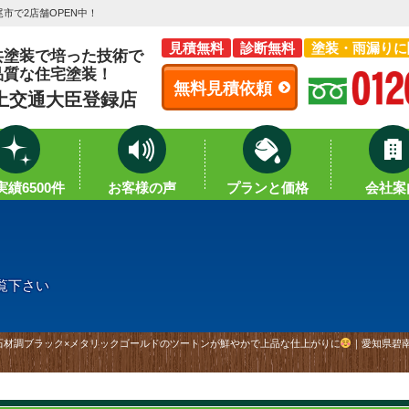
市で2店舗OPEN中！
見積無料
診断無料
塗装・雨漏りに
共塗装で培った技術で
品質な住宅塗装！
無料見積依頼
土交通大臣登録店
績6500件
お客様の声
プランと価格
会社案
覧下さい
石材調ブラック×メタリックゴールドのツートンが鮮やかで上品な仕上がりに
｜愛知県碧