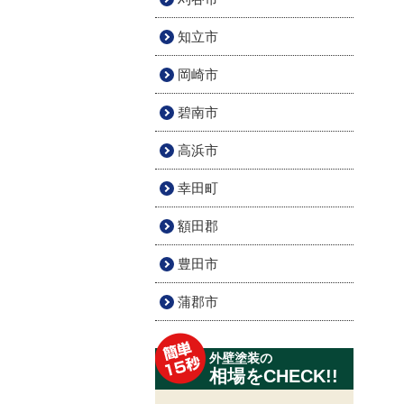
知立市
岡崎市
碧南市
高浜市
幸田町
額田郡
豊田市
蒲郡市
外壁塗装の
相場をCHECK!!