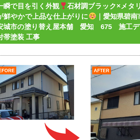
一瞬で目を引く外観
石材調ブラック×メタ
が鮮やかで上品な仕上がりに
｜愛知県碧南
安城市の塗り替え屋本舗 愛知 675 施
付帯塗装 工事
EFORE
AFTER