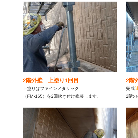
2階外壁 上塗り1回目
2階
上塗りはファインメタリック
完成
（FM-165）を2回吹き付け塗装します。
2階の