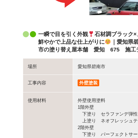
一瞬で目を引く外観
石材調ブラック
鮮やかで上品な仕上がりに
｜愛知県
市の塗り替え屋本舗 愛知 675 
場所
愛知県碧南市
工事内容
外壁塗装
使用材料
外壁使用塗料
1階外壁
下塗り セラファンデ弾性カラー
上塗り ネオフレッシュティア
2階外壁
下塗り パーフェクトサー