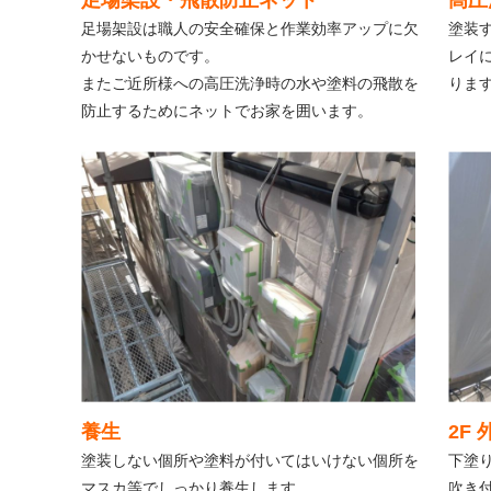
足場架設・飛散防止ネット
高圧
足場架設は職人の安全確保と作業効率アップに欠
塗装
かせないものです。
レイ
またご近所様への高圧洗浄時の水や塗料の飛散を
りま
防止するためにネットでお家を囲います。
養生
2F
塗装しない個所や塗料が付いてはいけない個所を
下塗
マスカ等でしっかり養生します。
吹き