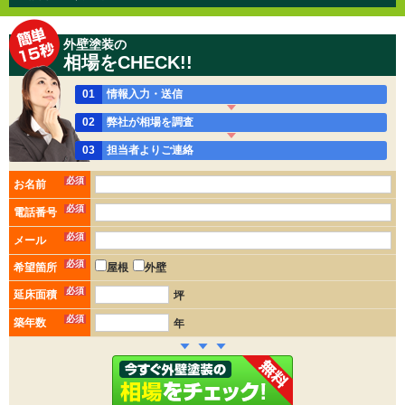
外壁塗装の
相場をCHECK!!
01
情報入力・送信
02
弊社が相場を調査
03
担当者よりご連絡
必須
お名前
必須
電話番号
必須
メール
必須
希望箇所
屋根
外壁
必須
延床面積
坪
必須
築年数
年