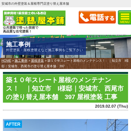
安城市の外壁塗装＆屋根専門店塗り替え屋本舗
MENU
公共塗装で培った技術で
高品質な住宅塗装！
施工事例
外壁塗装・屋根塗替えなど施工事例をご覧下さい
HOME
>
施工事例
>
屋根塗装
>
築１０年スレート屋根のメンテナンス！ ｜知立市 I様
邸｜安城市、西尾市の塗り替え屋本舗 397
築１０年スレート屋根のメンテナン
ス！ ｜知立市 I様邸｜安城市、西尾市
の塗り替え屋本舗 397 屋根塗装 工事
2019.02.07 (Thu)
AFTER