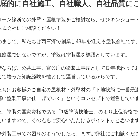
底的に自社施工、自社職人、自社品質に
ローン診断での外壁・屋根塗装をご検討なら、ぜひキンショー
株式会社にご相談ください！
めまして。私たちは西三河で創業し48年を迎える塗装会社です
は餅屋ではないですが、塗装は塗装屋を標語としています。
ぜならば、公共工事、官公庁の塗装工事屋として長年携わって
こで培った知識経験を軸として運営しているからです。
たちはお客様のご自宅の屋根材・外壁材の『下地状態に一番最
高い塗装工事に仕上げていく』というコンセプトで運営してい
た、塗装の国家資格である「1級塗装技能士」のより上位資格で
ていますので、その点もご安心いただけるポイントかと思いま
ひ外装工事でお困りのようでしたら、まずは弊社にご相談くだ