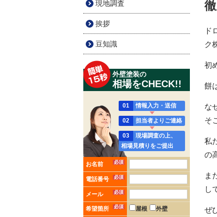
現地調査
徹
挨拶
ド
豆知識
ク
初
外壁塗装の
相場をCHECK!!
餅
01
情報入力・送信
な
そ
02
担当者よりご連絡
03
現場調査の上、
私
相場見積りをご提出
の
必須
お名前
ま
必須
電話番号
し
必須
メール
必須
希望箇所
屋根
外壁
ぜ