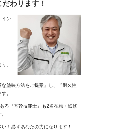
こだわります！
・イン
。
おり、
適な塗装方法をご提案』し、『耐久性
ます。
ある『基幹技能士』も2名在籍・監修
す。
さい！必ずあなたの力になります！