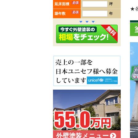
必須
延床面積
坪
★
必須
築年数
年
外壁塗装メニュー