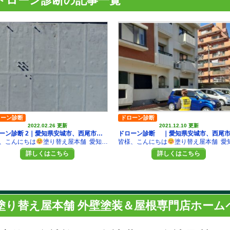
ドローン診断の記事一覧
ローン診断
ドローン診断
2022.02.26 更新
2021.12.10 更新
ドローン診断 2｜愛知県安城市、西尾市の外壁塗装・屋根塗装専門店塗り替え屋本舗 外壁リフォーム 適正価格 サイディング 一条工務店 積水ハウス トヨタホーム
、こんにちは
塗り替え屋本舗 愛知県安城店です！ 今回は愛知県安城市でマンションのお見積もり依頼を頂き 屋根をドローンにて診断させていただきました
皆様、こんにちは
塗り替え屋本舗 愛知県安城店です！ ドローンのマンションの屋根の診断をしてまいりました(*^-^*) アパートやマンションの屋根ですが最上階より、登れればいいですが 安全面で足場がないと危険です・・・ そんな際はドローンでの診
詳しくはこちら
詳しくはこちら
塗り替え屋本舗 外壁塗装＆屋根専門店ホーム