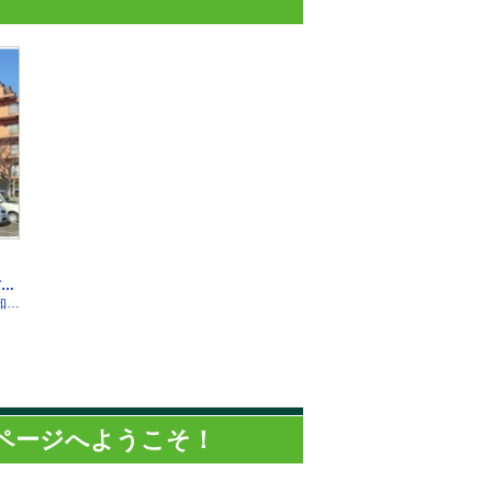
ドローン診断 ｜愛知県安城市、西尾市の外壁塗装・屋根塗装専門店塗り替え屋本舗 外壁リフォーム 適正価格 サイディング 一条工務店 積水ハウス トヨタホーム
断を行います
上っ
ページへようこそ！