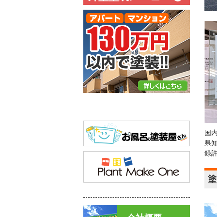
国
県
録
塗