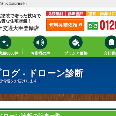
市で2店舗OPEN中！
見積無料
診断無料
塗装・雨漏りに
共塗装で培った技術で
品質な住宅塗装！
無料見積依頼
土交通大臣登録店
績6500件
お客様の声
プランと価格
会社案
ログ - ドローン診断
新情報をお届けします！