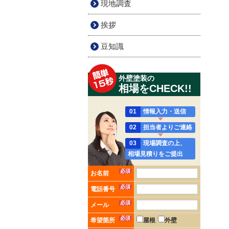
現地調査
挨拶
豆知識
外壁塗装の
相場をCHECK!!
01
情報入力・送信
02
担当者よりご連絡
03
現場調査の上、
相場見積りをご提出
必須
お名前
必須
電話番号
必須
メール
必須
希望箇所
屋根
外壁