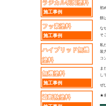
ラジカル制御塗料
初
施工事例
餅
フッ素塗料
な
そ
施工事例
私
ハイブリッド無機
装
コ
塗料
ま
施工事例
無機塗料
し
施工事例
ぜ
★
遮断熱塗料