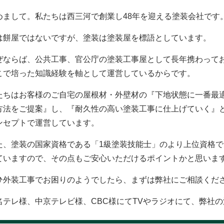
めまして。私たちは西三河で創業し48年を迎える塗装会社です
は餅屋ではないですが、塗装は塗装屋を標語としています。
ぜならば、公共工事、官公庁の塗装工事屋として長年携わって
こで培った知識経験を軸として運営しているからです。
たちはお客様のご自宅の屋根材・外壁材の『下地状態に一番最
方法をご提案』し、『耐久性の高い塗装工事に仕上げていく』
ンセプトで運営しています。
た、塗装の国家資格である「1級塗装技能士」のより上位資格で
ていますので、その点もご安心いただけるポイントかと思いま
ひ外装工事でお困りのようでしたら、まずは弊社にご相談くだ
名テレ様、中京テレビ様、CBC様にてTVやラジオにて、弊社