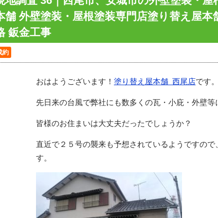
現地調査 36｜西尾市、安城市の外壁塗装・屋
本舗 外壁塗装・屋根塗装専門店塗り替え屋本舗
格 鈑金工事
成約
おはようございます！
塗り替え屋本舗 西尾店
です
先日来の台風で弊社にも数多くの瓦・小庇・外壁等
皆様のお住まいは
大丈夫だったで
しょうか？
直近で２５号の襲来も予想されているようですので
す。