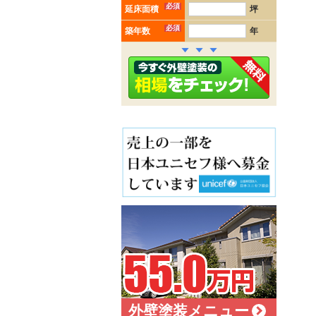
必須
延床面積
坪
必須
築年数
年
外壁塗装メニュー