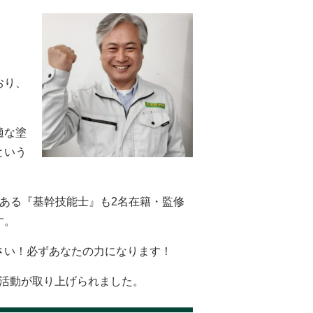
。
おり、
適な塗
という
ある『基幹技能士』も2名在籍・監修
す。
さい！必ずあなたの力になります！
の活動が取り上げられました。