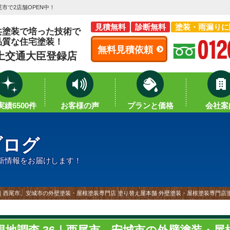
市で2店舗OPEN中！
見積無料
診断無料
塗装・雨漏りに
共塗装で培った技術で
品質な住宅塗装！
無料見積依頼
土交通大臣登録店
績6500件
お客様の声
プランと価格
会社案
ブログ
新情報をお届けします！
6｜西尾市、安城市の外壁塗装・屋根塗装専門店 塗り替え屋本舗 外壁塗装・屋根塗装専門店塗