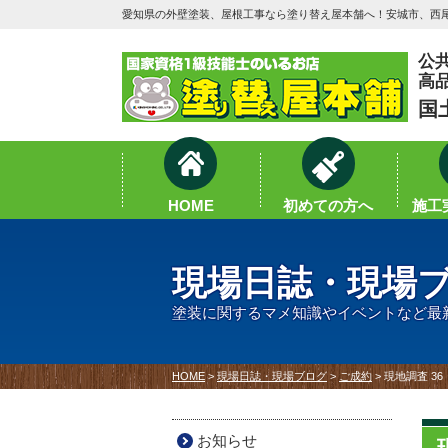
愛知県の外壁塗装、屋根工事なら塗り替え屋本舗へ！安城市、西尾
公
高
国
HOME
初めての方へ
施工実
現場日誌・現場
塗装に関するマメ知識やイベントなど最
HOME
>
現場日誌・現場ブログ
>
ご成約
>
現地調査 3
お知らせ