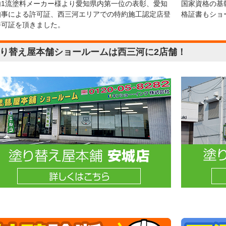
内1流塗料メーカー様より愛知県内第一位の表彰、愛知
国家資格の基
知事による許可証、西三河エリアでの特約施工認定店登
格証書もショ
許可証を頂きました。
り替え屋本舗ショールームは西三河に2店舗！