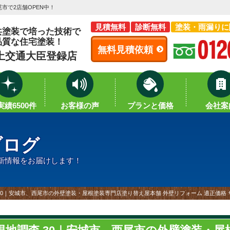
市で2店舗OPEN中！
見積無料
診断無料
塗装・雨漏りに
共塗装で培った技術で
品質な住宅塗装！
無料見積依頼
土交通大臣登録店
績6500件
お客様の声
プランと価格
会社案
ブログ
新情報をお届けします！
30｜安城市、西尾市の外壁塗装・屋根塗装専門店塗り替え屋本舗 外壁リフォーム 適正価格 