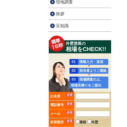
現地調査
挨拶
豆知識
外壁塗装の
相場をCHECK!!
01
情報入力・送信
02
担当者よりご連絡
03
現場調査の上、
相場見積りをご提出
必須
お名前
必須
電話番号
必須
メール
必須
希望箇所
屋根
外壁