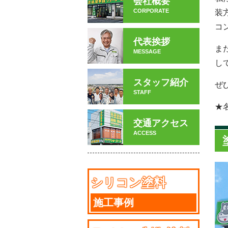
会社概要
CORPORATE
装
コ
代表挨拶
ま
MESSAGE
し
スタッフ紹介
ぜ
STAFF
★
交通アクセス
ACCESS
シリコン塗料
施工事例