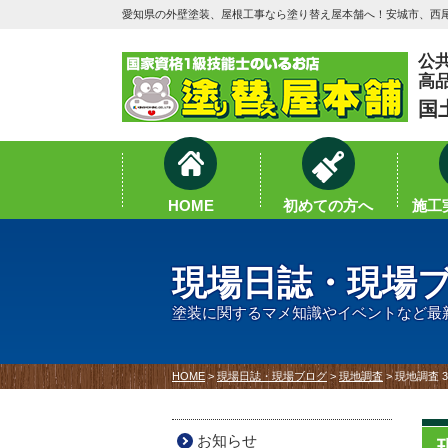
愛知県の外壁塗装、屋根工事なら塗り替え屋本舗へ！安城市、西尾
公
高
国
HOME
初めての方へ
施工実
現場日誌・現場
塗装に関するマメ知識やイベントなど最
HOME
>
現場日誌・現場ブログ
>
現地調査
>
現地調査 
お知らせ