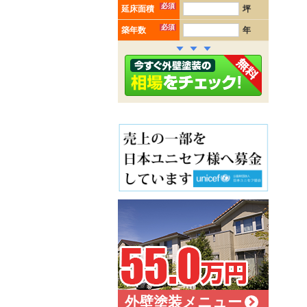
必須
延床面積
坪
必須
築年数
年
外壁塗装メニュー