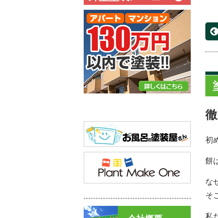
徹
初
餅
な
そ
私