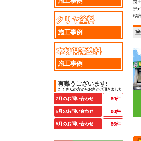
施工事例
国
県
録
クリヤ塗料
施工事例
塗
木材保護塗料
施工事例
有難うございます!
たくさんの方からお声かけ頂きました
7月のお問い合わせ
89
件
6月のお問い合わせ
88
件
5月のお問い合わせ
86
件