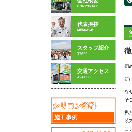
会社概要
CORPORATE
代表挨拶
MESSAGE
スタッフ紹介
徹
STAFF
初
交通アクセス
ACCESS
餅
な
そ
シリコン塗料
私
施工事例
装
コ