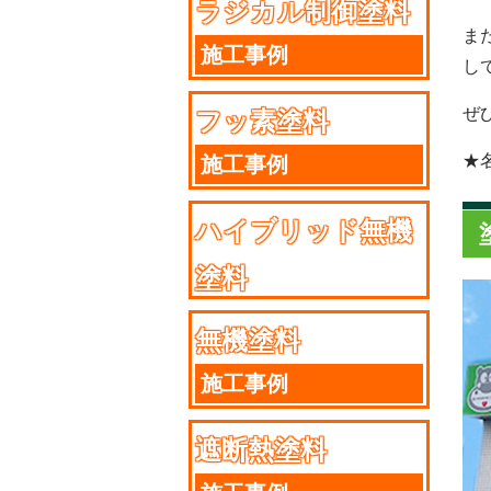
ラジカル制御塗料
ま
施工事例
し
ぜ
フッ素塗料
★
施工事例
ハイブリッド無機
塗料
施工事例
無機塗料
施工事例
遮断熱塗料