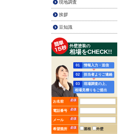
現地調査
挨拶
豆知識
外壁塗装の
相場をCHECK!!
01
情報入力・送信
02
担当者よりご連絡
03
現場調査の上、
相場見積りをご提出
必須
お名前
必須
電話番号
必須
メール
必須
希望箇所
屋根
外壁