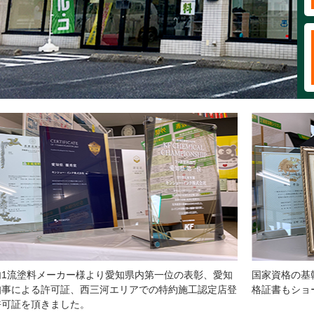
内1流塗料メーカー様より愛知県内第一位の表彰、愛知
国家資格の基
知事による許可証、西三河エリアでの特約施工認定店登
格証書もショ
許可証を頂きました。