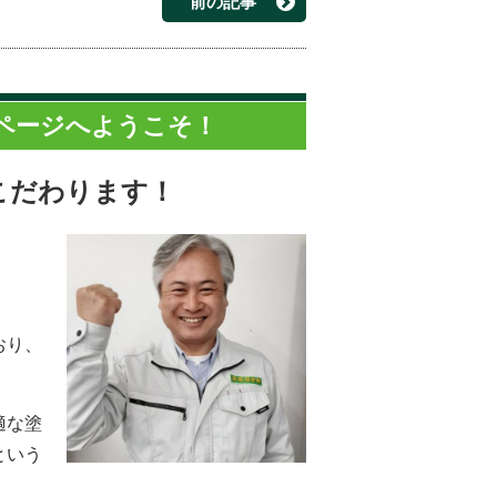
前の記事
ページへようこそ！
こだわります！
。
おり、
適な塗
という