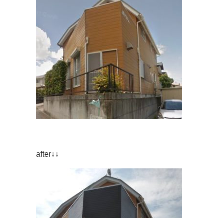
after↓↓