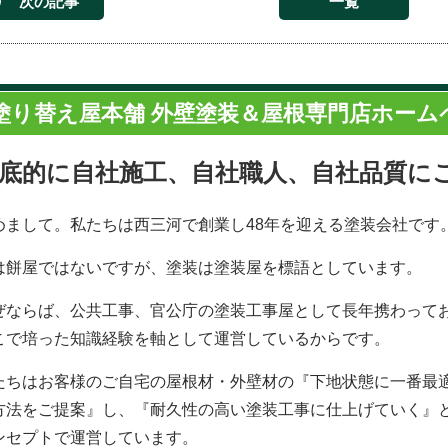
次の記事
一覧
塗り替え屋本舗 外壁塗装＆屋根専門店ホーム
底的に自社施工、自社職人、自社品質に
めまして。私たちは西三河で創業し48年を迎える塗装会社です
は餅屋ではないですが、塗装は塗装屋を標語としています。
ぜならば、公共工事、官公庁の塗装工事屋として長年携わって
こで培った知識経験を軸として運営しているからです。
たちはお客様のご自宅の屋根材・外壁材の『下地状態に一番最
方法をご提案』し、『耐久性の高い塗装工事に仕上げていく』
ンセプトで運営しています。