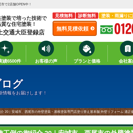
市で2店舗OPEN中！
見積無料
診断無料
塗装・雨漏りに
共塗装で培った技術で
品質な住宅塗装！
無料見積依頼
土交通大臣登録店
績6500件
お客様の声
プランと価格
会社案
ブログ
新情報をお届けします！
介 20｜安城市、西尾市の外壁塗装・屋根塗装専門店塗り替え屋本舗 外壁リフォーム 適正価