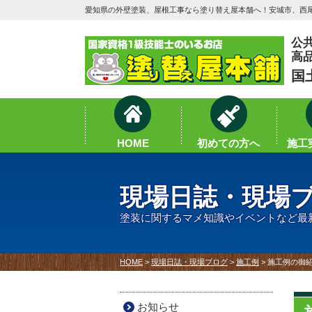
愛知県の外壁塗装、屋根工事なら塗り替え屋本舗へ！安城市、西尾
公
高
国
HOME
初めての方へ
施工実
現場日誌・現場
塗装に関するマメ知識やイベントなど最
HOME
>
現場日誌・現場ブログ
>
施工例
>
施工例の御紹
お知らせ