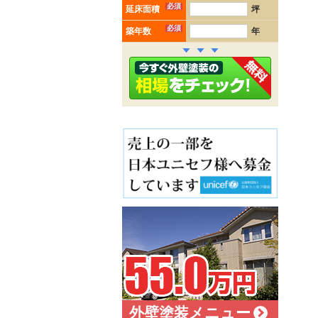
必須
延床面積
坪
必須
築年数
年
外壁塗装メニュー