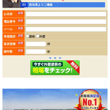
03
担当者よりご連絡
必須
お名前
必須
電話番号
必須
メール
必須
希望箇所
屋根
外壁
必須
延床面積
坪
必須
築年数
年