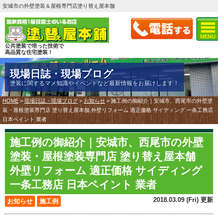
安城市の外壁塗装＆屋根専門店塗り替え屋本舗
MENU
公共塗装で培った技術で
高品質な住宅塗装！
現場日誌・現場ブログ
塗装に関するマメ知識やイベントなど最新情報をお届けします！
HOME
>
現場日誌・現場ブログ
>
お知らせ
>
施工例の御紹介｜安城市、西尾市の外壁塗
装・屋根塗装専門店 塗り替え屋本舗 外壁リフォーム 適正価格 サイディング 一条工務店
日本ペイント 業者
施工例の御紹介｜安城市、西尾市の外壁
塗装・屋根塗装専門店 塗り替え屋本舗
外壁リフォーム 適正価格 サイディング
一条工務店 日本ペイント 業者
2018.03.09 (Fri) 更新
お知らせ
施工例