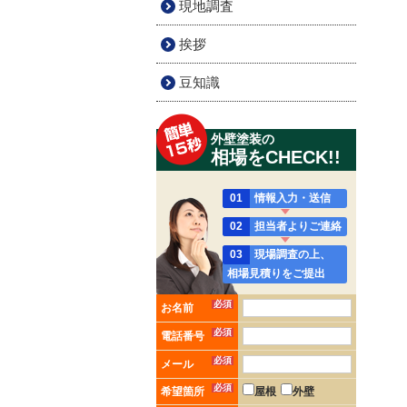
現地調査
挨拶
豆知識
外壁塗装の
相場をCHECK!!
01
情報入力・送信
02
担当者よりご連絡
03
現場調査の上、
相場見積りをご提出
必須
お名前
必須
電話番号
必須
メール
必須
希望箇所
屋根
外壁