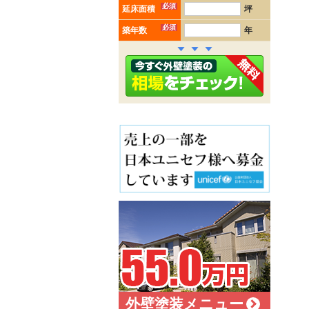
必須
延床面積
坪
必須
築年数
年
外壁塗装メニュー