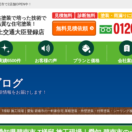
市で2店舗OPEN中！
見積無料
診断無料
塗装・雨漏りに
共塗装で培った技術で
品質な住宅塗装！
無料見積依頼
土交通大臣登録店
績6500件
お客様の声
プランと価格
会社案
ブログ
新情報をお届けします！
 T様邸 施工現場｜愛知 碧南市の一軒家住宅 屋根塗装・外壁塗装・付帯塗装・シーリング