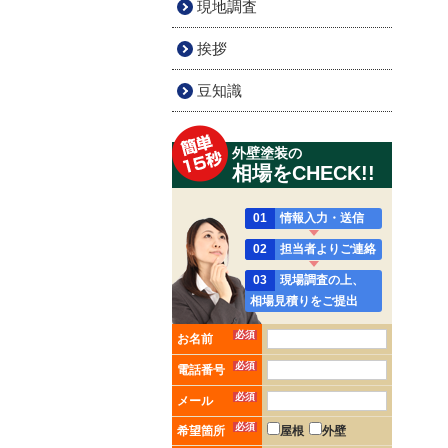
現地調査
挨拶
豆知識
外壁塗装の
相場をCHECK!!
01
情報入力・送信
02
担当者よりご連絡
03
現場調査の上、
相場見積りをご提出
必須
お名前
必須
電話番号
必須
メール
必須
希望箇所
屋根
外壁