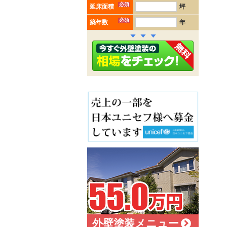
必須
延床面積
坪
必須
築年数
年
外壁塗装メニュー