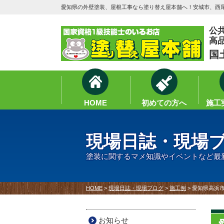
愛知県の外壁塗装、屋根工事なら塗り替え屋本舗へ！安城市、西尾
公
高
国
HOME
初めての方へ
施工実
現場日誌・現場
塗装に関するマメ知識やイベントなど最
HOME
>
現場日誌・現場ブログ
>
施工例
>
愛知県高浜
お知らせ