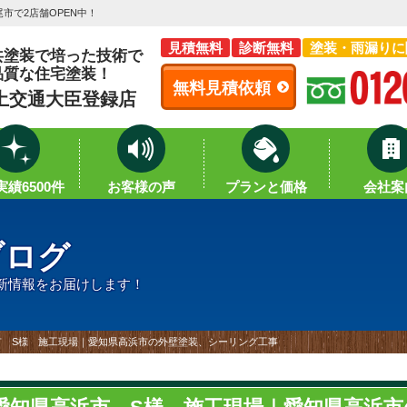
市で2店舗OPEN中！
見積無料
診断無料
塗装・雨漏りに
共塗装で培った技術で
品質な住宅塗装！
無料見積依頼
土交通大臣登録店
績6500件
お客様の声
プランと価格
会社案
ブログ
新情報をお届けします！
市 S様 施工現場｜愛知県高浜市の外壁塗装、シーリング工事