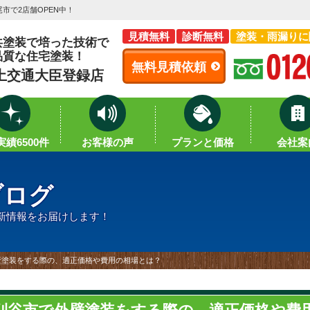
市で2店舗OPEN中！
見積無料
診断無料
塗装・雨漏りに
共塗装で培った技術で
品質な住宅塗装！
無料見積依頼
土交通大臣登録店
績6500件
お客様の声
プランと価格
会社案
ブログ
新情報をお届けします！
壁塗装をする際の、適正価格や費用の相場とは？