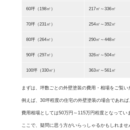
60坪（198㎡）
217㎡～336㎡
70坪（231㎡）
254㎡～392㎡
80坪（264㎡）
290㎡～448㎡
90坪（297㎡）
326㎡～504㎡
100坪（330㎡）
363㎡～561㎡
まずは、坪数ごとの外壁塗装の費用・相場をご覧い
例えば、30坪程度の住宅の外壁塗装の場合であれば、
費用相場としては50万円～115万円程度となってい
ここで、疑問に思う方がいらっしゃるかもしれませ