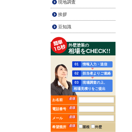
現地調査
挨拶
豆知識
外壁塗装の
相場をCHECK!!
01
情報入力・送信
02
担当者よりご連絡
03
現場調査の上、
相場見積りをご提出
必須
お名前
必須
電話番号
必須
メール
必須
希望箇所
屋根
外壁