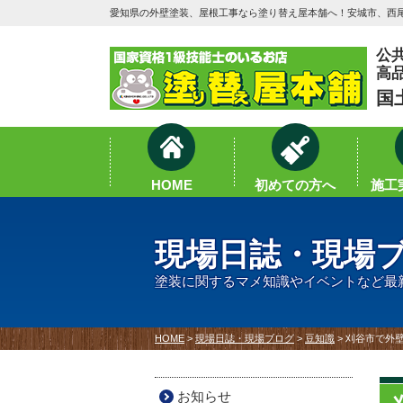
愛知県の外壁塗装、屋根工事なら塗り替え屋本舗へ！安城市、西尾
公
高
国
HOME
初めての方へ
施工実
現場日誌・現場
塗装に関するマメ知識やイベントなど最
HOME
>
現場日誌・現場ブログ
>
豆知識
>
刈谷市で外
お知らせ