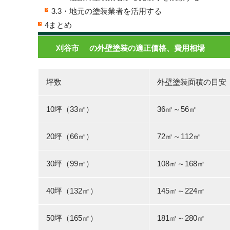
3.3
・地元の塗装業者を活用する
4
まとめ
刈谷市
の外壁塗装の適正価格、費用相場
坪数
外壁塗装面積の目安
10坪（33㎡）
36㎡～56㎡
20坪（66㎡）
72㎡～112㎡
30坪（99㎡）
108㎡～168㎡
40坪（132㎡）
145㎡～224㎡
50坪（165㎡）
181㎡～280㎡