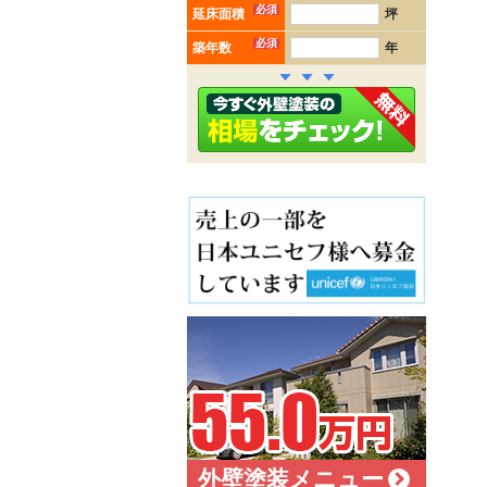
必須
延床面積
坪
必須
築年数
年
外壁塗装メニュー