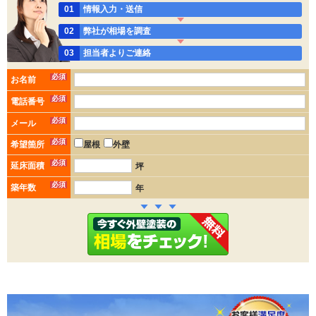
01
情報入力・送信
02
弊社が相場を調査
03
担当者よりご連絡
必須
お名前
必須
電話番号
必須
メール
必須
希望箇所
屋根
外壁
必須
延床面積
坪
必須
築年数
年