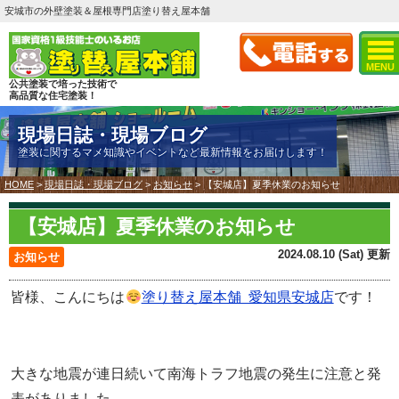
安城市の外壁塗装＆屋根専門店塗り替え屋本舗
MENU
公共塗装で培った技術で
高品質な住宅塗装！
現場日誌・現場ブログ
塗装に関するマメ知識やイベントなど最新情報をお届けします！
HOME
>
現場日誌・現場ブログ
>
お知らせ
>
【安城店】夏季休業のお知らせ
【安城店】夏季休業のお知らせ
2024.08.10 (Sat) 更新
お知らせ
皆様、こんにちは
塗り替え屋本舗 愛知県安城店
です！
大きな地震が連日続いて南海トラフ地震の発生に注意と発
表がありました。