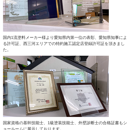
国内1流塗料メーカー様より愛知県内第一位の表彰、愛知県知事によ
る許可証、西三河エリアでの特約施工認定店登録許可証を頂きまし
た。
国家資格の基幹技能士、1級塗装技能士、外壁診断士の合格証書もシ
ョールームに展示しております。