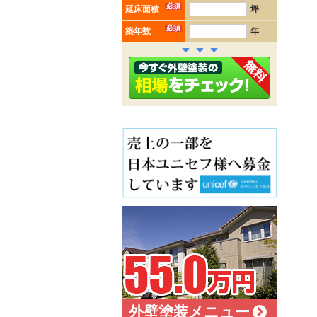
必須
延床面積
坪
必須
築年数
年
外壁塗装メニュー