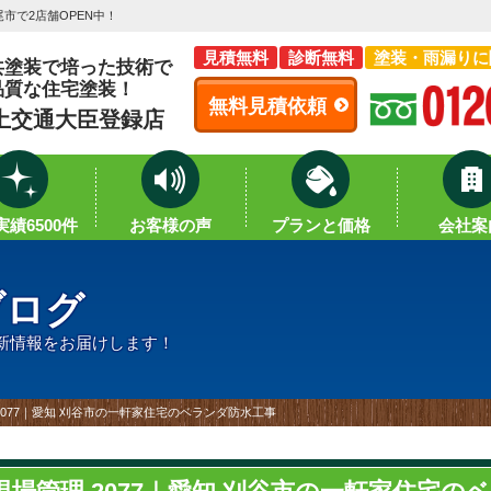
市で2店舗OPEN中！
見積無料
診断無料
塗装・雨漏りに
共塗装で培った技術で
品質な住宅塗装！
無料見積依頼
土交通大臣登録店
績6500件
お客様の声
プランと価格
会社案
ブログ
新情報をお届けします！
2077｜愛知 刈谷市の一軒家住宅のベランダ防水工事