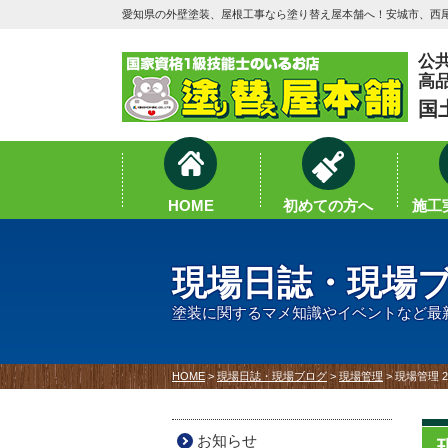
愛知県の外壁塗装、屋根工事なら塗り替え屋本舗へ！安城市、西尾
公
高
国
HOME
初めての方へ
施工実
現場日誌・現場
塗装に関するマメ知識やイベントなど最
HOME
>
現場日誌・現場ブログ
>
現場管理
>
現場管理 
お知らせ