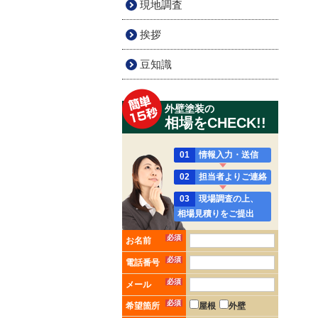
現地調査
挨拶
豆知識
外壁塗装の
相場をCHECK!!
01
情報入力・送信
02
担当者よりご連絡
03
現場調査の上、
相場見積りをご提出
必須
お名前
必須
電話番号
必須
メール
必須
希望箇所
屋根
外壁