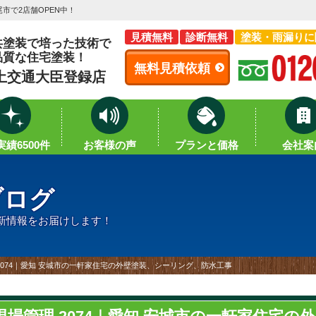
市で2店舗OPEN中！
見積無料
診断無料
塗装・雨漏りに
共塗装で培った技術で
品質な住宅塗装！
無料見積依頼
土交通大臣登録店
績6500件
お客様の声
プランと価格
会社案
ブログ
新情報をお届けします！
2074｜愛知 安城市の一軒家住宅の外壁塗装、シーリング、防水工事