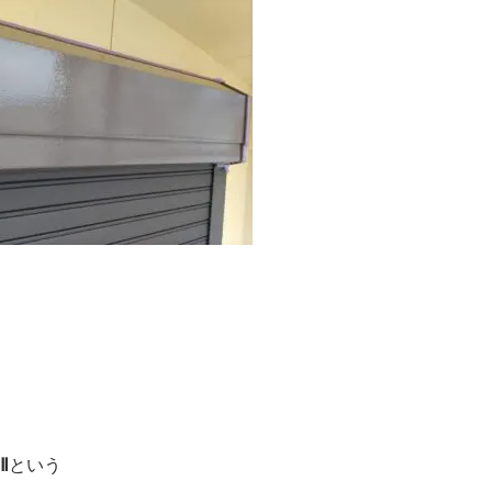
Ⅱ
という