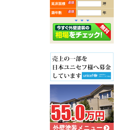
必須
延床面積
坪
必須
築年数
年
外壁塗装メニュー