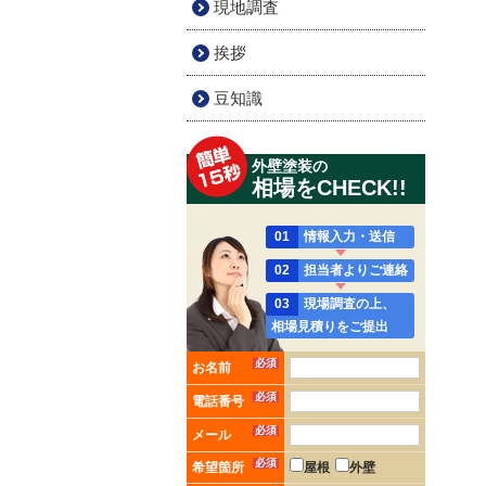
現地調査
挨拶
豆知識
外壁塗装の
相場をCHECK!!
01
情報入力・送信
02
担当者よりご連絡
03
現場調査の上、
相場見積りをご提出
必須
お名前
必須
電話番号
必須
メール
必須
希望箇所
屋根
外壁