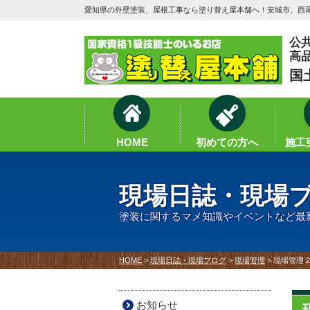
愛知県の外壁塗装、屋根工事なら塗り替え屋本舗へ！安城市、西尾
公
高
国
HOME
初めての方へ
施工実
現場日誌・現場
塗装に関するマメ知識やイベントなど最
HOME
>
現場日誌・現場ブログ
>
現場管理
>
現場管理 
お知らせ