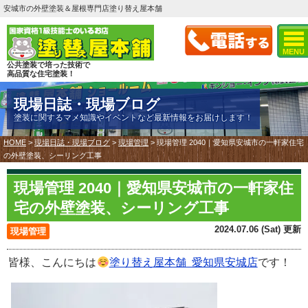
安城市の外壁塗装＆屋根専門店塗り替え屋本舗
MENU
公共塗装で培った技術で
高品質な住宅塗装！
現場日誌・現場ブログ
塗装に関するマメ知識やイベントなど最新情報をお届けします！
HOME
>
現場日誌・現場ブログ
>
現場管理
>
現場管理 2040｜愛知県安城市の一軒家住宅
の外壁塗装、シーリング工事
現場管理 2040｜愛知県安城市の一軒家住
宅の外壁塗装、シーリング工事
2024.07.06 (Sat) 更新
現場管理
皆様、こんにちは
塗り替え屋本舗 愛知県安城店
です！