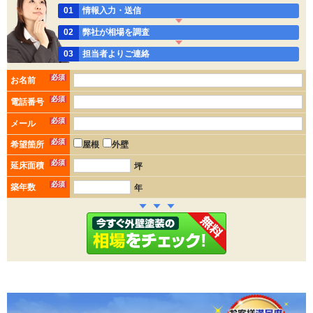
01
情報入力・送信
02
弊社が相場を調査
03
担当者よりご連絡
必須
お名前
必須
電話番号
必須
メール
必須
希望箇所
屋根
外壁
必須
延床面積
坪
必須
築年数
年