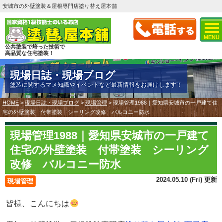
安城市の外壁塗装＆屋根専門店塗り替え屋本舗
MENU
公共塗装で培った技術で
高品質な住宅塗装！
現場日誌・現場ブログ
塗装に関するマメ知識やイベントなど最新情報をお届けします！
HOME
>
現場日誌・現場ブログ
>
現場管理
>
現場管理1988｜愛知県安城市の一戸建て住
宅の外壁塗装 付帯塗装 シーリング改修 バルコニー防水
現場管理1988｜愛知県安城市の一戸建て
住宅の外壁塗装 付帯塗装 シーリング
改修 バルコニー防水
2024.05.10 (Fri) 更新
現場管理
皆様、こんにちは