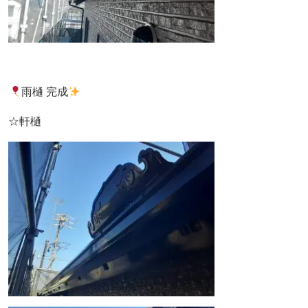
雨樋 完成
☆軒樋