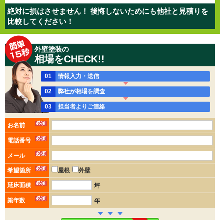
絶対に損はさせません！ 後悔しないためにも他社と見積りを
比較してください！
外壁塗装の
相場をCHECK!!
01
情報入力・送信
02
弊社が相場を調査
03
担当者よりご連絡
必須
お名前
必須
電話番号
必須
メール
必須
希望箇所
屋根
外壁
必須
延床面積
坪
必須
築年数
年