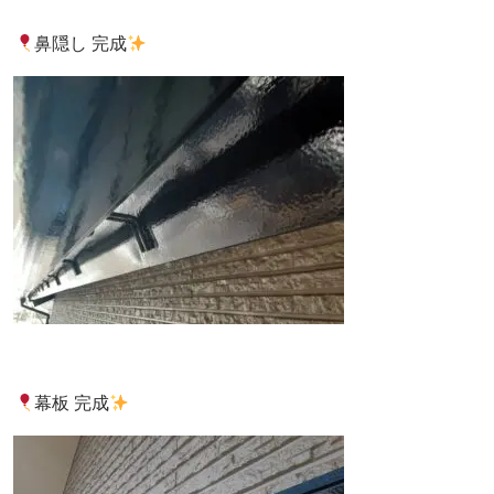
鼻隠し 完成
幕板 完成