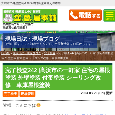
安城市の外壁塗装＆屋根専門店塗り替え屋本舗
MENU
公共塗装で培った技術で
高品質な住宅塗装！
現場日誌・現場ブログ
塗装に関するマメ知識やイベントなど最新情報をお届けします！
HOME
>
現場日誌・現場ブログ
>
完了検査
>
完了検査242 |高浜市の一軒家 住宅の屋根塗
装 外壁塗装 付帯塗装 シーリング改修 車庫屋根塗装
完了検査242 |高浜市の一軒家 住宅の屋根
塗装 外壁塗装 付帯塗装 シーリング改
修 車庫屋根塗装
2024.03.29 (Fri) 更新
完了検査
現場管理
皆様、こんにちは