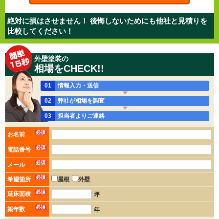
絶対に損はさせません！ 後悔しないためにも他社と見積りを
比較してください！
外壁塗装の
相場をCHECK!!
01
情報入力・送信
02
弊社が相場を調査
03
担当者よりご連絡
必須
お名前
必須
電話番号
必須
メール
必須
希望箇所
屋根
外壁
必須
延床面積
坪
必須
築年数
年