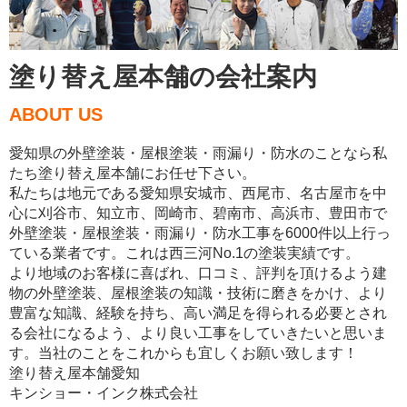
塗り替え屋本舗の会社案内
ABOUT US
愛知県の外壁塗装・屋根塗装・雨漏り・防水のことなら私
たち塗り替え屋本舗にお任せ下さい。
私たちは地元である愛知県安城市、西尾市、名古屋市を中
心に刈谷市、知立市、岡崎市、碧南市、高浜市、豊田市で
外壁塗装・屋根塗装・雨漏り・防水工事を6000件以上行っ
ている業者です。これは西三河No.1の塗装実績です。
より地域のお客様に喜ばれ、口コミ、評判を頂けるよう建
物の外壁塗装、屋根塗装の知識・技術に磨きをかけ、より
豊富な知識、経験を持ち、高い満足を得られる必要とされ
る会社になるよう、より良い工事をしていきたいと思いま
す。当社のことをこれからも宜しくお願い致します！
塗り替え屋本舗愛知
キンショー・インク株式会社