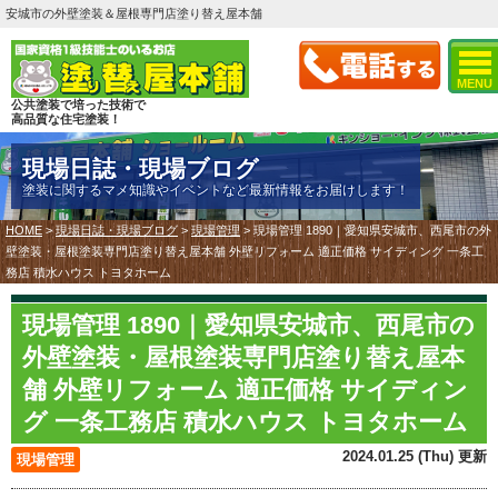
安城市の外壁塗装＆屋根専門店塗り替え屋本舗
MENU
公共塗装で培った技術で
高品質な住宅塗装！
現場日誌・現場ブログ
塗装に関するマメ知識やイベントなど最新情報をお届けします！
HOME
>
現場日誌・現場ブログ
>
現場管理
>
現場管理 1890｜愛知県安城市、西尾市の外
壁塗装・屋根塗装専門店塗り替え屋本舗 外壁リフォーム 適正価格 サイディング 一条工
務店 積水ハウス トヨタホーム
現場管理 1890｜愛知県安城市、西尾市の
外壁塗装・屋根塗装専門店塗り替え屋本
舗 外壁リフォーム 適正価格 サイディン
グ 一条工務店 積水ハウス トヨタホーム
2024.01.25 (Thu) 更新
現場管理