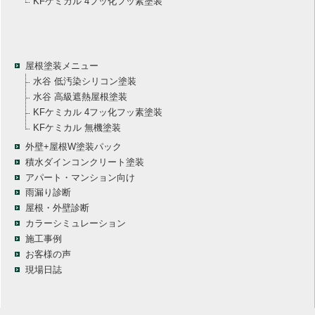
KFケミカル 4フッ化フッ素塗装
屋根塗装メニュー
水谷 低汚染シリコン塗装
水谷 高級遮熱屋根塗装
KFケミカル 4フッ化フッ素塗装
KFケミカル 無機塗装
外壁+屋根W塗装パック
積水ダインコンクリート塗装
アパート・マンション向け
雨漏り診断
屋根・外壁診断
カラーシミュレーション
施工事例
お客様の声
現場日誌