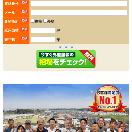
必須
電話番号
必須
メール
必須
希望箇所
屋根
外壁
必須
延床面積
坪
必須
築年数
年