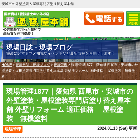
安城市の外壁塗装＆屋根専門店塗り替え屋本舗
MENU
公共塗装で培った技術で
高品質な住宅塗装！
現場日誌・現場ブログ
塗装に関するマメ知識やイベントなど最新情報をお届けします！
HOME
>
現場日誌・現場ブログ
>
現場管理
>
現場管理1877｜愛知県 西尾市・安城市の外
壁塗装・屋根塗装専門店塗り替え屋本舗 外壁リフォーム 適正価格 屋根塗装 無機塗
料
現場管理1877｜愛知県 西尾市・安城市の
外壁塗装・屋根塗装専門店塗り替え屋本
舗 外壁リフォーム 適正価格 屋根塗
装 無機塗料
2024.01.13 (Sat) 更新
現場管理