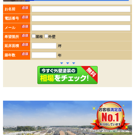
必須
お名前
必須
電話番号
必須
メール
必須
希望箇所
屋根
外壁
必須
延床面積
坪
必須
築年数
年