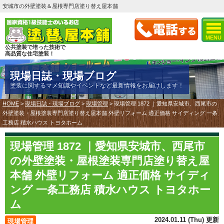
安城市の外壁塗装＆屋根専門店塗り替え屋本舗
MENU
公共塗装で培った技術で
高品質な住宅塗装！
現場日誌・現場ブログ
塗装に関するマメ知識やイベントなど最新情報をお届けします！
HOME
>
現場日誌・現場ブログ
>
現場管理
>
現場管理 1872 ｜愛知県安城市、西尾市の
外壁塗装・屋根塗装専門店塗り替え屋本舗 外壁リフォーム 適正価格 サイディング 一条
工務店 積水ハウス トヨタホーム
現場管理 1872 ｜愛知県安城市、西尾市
の外壁塗装・屋根塗装専門店塗り替え屋
本舗 外壁リフォーム 適正価格 サイディ
ング 一条工務店 積水ハウス トヨタホー
ム
2024.01.11 (Thu) 更新
現場管理