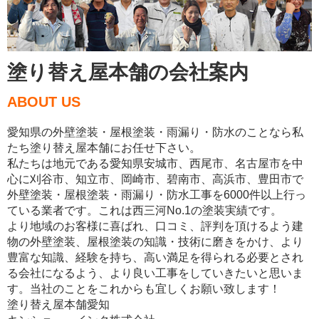
塗り替え屋本舗の会社案内
ABOUT US
愛知県の外壁塗装・屋根塗装・雨漏り・防水のことなら私
たち塗り替え屋本舗にお任せ下さい。
私たちは地元である愛知県安城市、西尾市、名古屋市を中
心に刈谷市、知立市、岡崎市、碧南市、高浜市、豊田市で
外壁塗装・屋根塗装・雨漏り・防水工事を6000件以上行っ
ている業者です。これは西三河No.1の塗装実績です。
より地域のお客様に喜ばれ、口コミ、評判を頂けるよう建
物の外壁塗装、屋根塗装の知識・技術に磨きをかけ、より
豊富な知識、経験を持ち、高い満足を得られる必要とされ
る会社になるよう、より良い工事をしていきたいと思いま
す。当社のことをこれからも宜しくお願い致します！
塗り替え屋本舗愛知