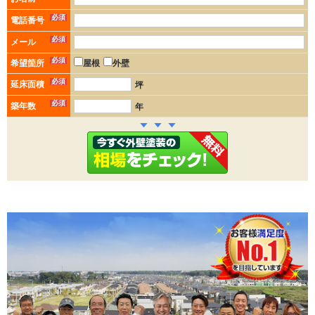
必須
電話番号
必須
メール
必須
希望箇所
屋根
外壁
必須
延床面積
坪
必須
築年数
年