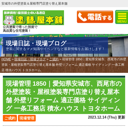
安城市の外壁塗装＆屋根専門店塗り替え屋本舗
MENU
公共塗装で培った技術で
高品質な住宅塗装！
現場日誌・現場ブログ
塗装に関するマメ知識やイベントなど最新情報をお届けします！
HOME
>
現場日誌・現場ブログ
>
ご成約
>
現場管理 1850｜愛知県安城市、西尾市の外壁
塗装・屋根塗装専門店塗り替え屋本舗 外壁リフォーム 適正価格 サイディング 一条工務
店 積水ハウス トヨタホーム
現場管理 1850｜愛知県安城市、西尾市の
外壁塗装・屋根塗装専門店塗り替え屋本
舗 外壁リフォーム 適正価格 サイディン
グ 一条工務店 積水ハウス トヨタホーム
2023.12.14 (Thu) 更新
ご成約
現場管理