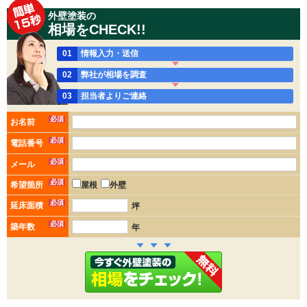
外壁塗装の
相場をCHECK!!
01
情報入力・送信
02
弊社が相場を調査
03
担当者よりご連絡
必須
お名前
必須
電話番号
必須
メール
必須
希望箇所
屋根
外壁
必須
延床面積
坪
必須
築年数
年