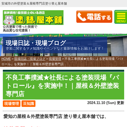
安城市の外壁塗装＆屋根専門店塗り替え屋本舗
MENU
公共塗装で培った技術で
高品質な住宅塗装！
現場日誌・現場ブログ
塗装に関するマメ知識やイベントなど最新情報をお届けします！
HOME
>
現場日誌・現場ブログ
>
現場管理
>
不良工事撲滅★社長による塗装現場『パト
ロール』を実施中！｜屋根＆外壁塗装専門店
不良工事撲滅★社長による塗装現場『パ
トロール』を実施中！｜屋根＆外壁塗装
専門店
2024.11.10 (Sun) 更新
現場管理
豆知識
愛知の屋根＆外壁塗装専門店 塗り替え屋本舗では、