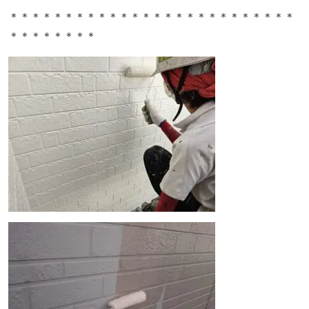
＊＊＊＊＊＊＊＊＊＊＊＊＊＊＊＊＊＊＊＊＊＊＊＊＊＊
＊＊＊＊＊＊＊＊