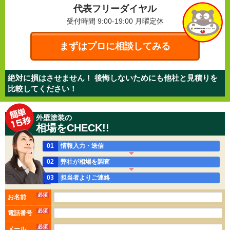
代表フリーダイヤル
受付時間 9:00-19:00
月曜定休
まずはプロに相談してみる
絶対に損はさせません！ 後悔しないためにも他社と見積りを
比較してください！
外壁塗装の
相場をCHECK!!
01
情報入力・送信
02
弊社が相場を調査
03
担当者よりご連絡
必須
お名前
必須
電話番号
必須
メール