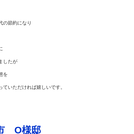
代の節約になり
に
ましたが
態を
っていただければ嬉しいです。
市 O様邸