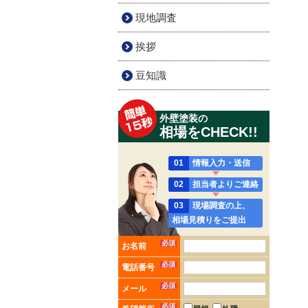
現地調査
挨拶
豆知識
外壁塗装の
相場をCHECK!!
01
情報入力・送信
02
担当者よりご連絡
03
現場調査の上、
相場見積りをご提出
必須
お名前
必須
電話番号
必須
メール
必須