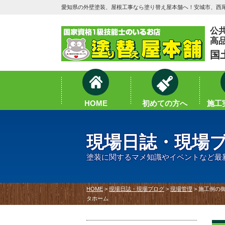
愛知県の外壁塗装、屋根工事なら塗り替え屋本舗へ！安城市、西尾
公
高
国
HOME
初めての方へ
施工実
現場日誌・現場
塗装に関するマメ知識やイベントなど最
HOME
>
現場日誌・現場ブログ
>
現場管理
>
施工例の御
タホーム