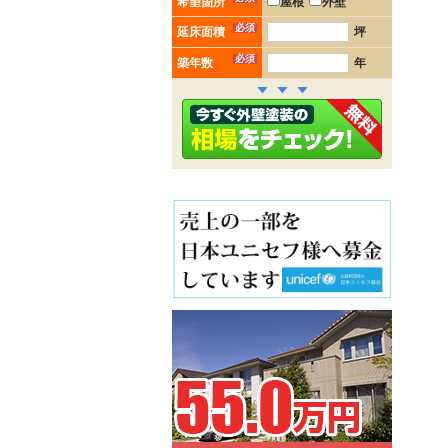
希望箇所
屋根
外壁
必須
延床面積
坪
必須
築年数
年