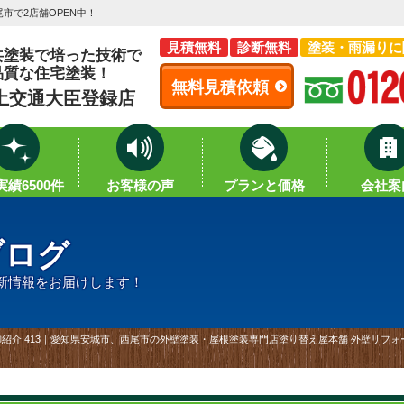
市で2店舗OPEN中！
見積無料
診断無料
塗装・雨漏りに
共塗装で培った技術で
品質な住宅塗装！
無料見積依頼
土交通大臣登録店
績6500件
お客様の声
プランと価格
会社案
ブログ
新情報をお届けします！
紹介 413｜愛知県安城市、西尾市の外壁塗装・屋根塗装専門店塗り替え屋本舗 外壁リフォー