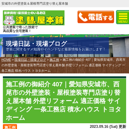
安城市の外壁塗装＆屋根専門店塗り替え屋本舗
MENU
公共塗装で培った技術で
高品質な住宅塗装！
現場日誌・現場ブログ
塗装に関するマメ知識やイベントなど最新情報をお届けします！
HOME
>
現場日誌・現場ブログ
>
施工例
>
施工例の御紹介 407｜愛知県安城市、西尾市
の外壁塗装・屋根塗装専門店塗り替え屋本舗 外壁リフォーム 適正価格 サイディング 一
条工務店 積水ハウス トヨタホーム
施工例の御紹介 407｜愛知県安城市、西
尾市の外壁塗装・屋根塗装専門店塗り替
え屋本舗 外壁リフォーム 適正価格 サイ
ディング 一条工務店 積水ハウス トヨタ
ホーム
2023.09.16 (Sat) 更新
施工例