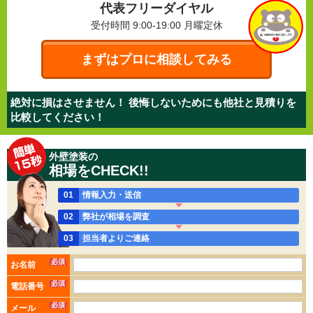
代表フリーダイヤル
受付時間 9:00-19:00
月曜定休
まずはプロに相談してみる
絶対に損はさせません！ 後悔しないためにも他社と見積りを
比較してください！
外壁塗装の
相場をCHECK!!
01
情報入力・送信
02
弊社が相場を調査
03
担当者よりご連絡
必須
お名前
必須
電話番号
必須
メール