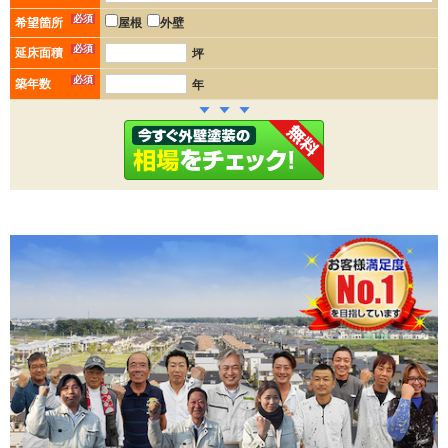
必須
希望箇所
屋根
外壁
必須
延床面積
坪
必須
築年数
年