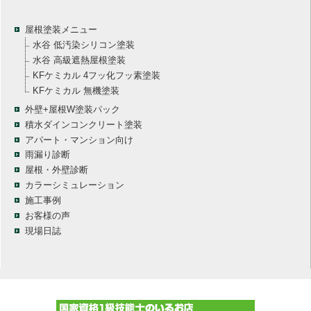
屋根塗装メニュー
水谷 低汚染シリコン塗装
水谷 高級遮熱屋根塗装
KFケミカル 4フッ化フッ素塗装
KFケミカル 無機塗装
外壁+屋根W塗装パック
積水ダインコンクリート塗装
アパート・マンション向け
雨漏り診断
屋根・外壁診断
カラーシミュレーション
施工事例
お客様の声
現場日誌