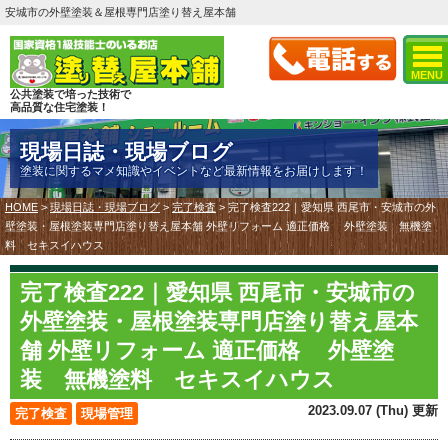
安城市の外壁塗装＆屋根専門店塗り替え屋本舗
MENU
公共塗装で培った技術で
高品質な住宅塗装！
現場日誌・現場ブログ
塗装に関するマメ知識やイベントなど最新情報をお届けします！
HOME
>
現場日誌・現場ブログ
>
完了検査
>
完了検査222｜愛知県 西尾市・安城市の外
壁塗装・屋根塗装専門店塗り替え屋本舗 外壁リフォーム 適正価格 外壁塗装 無機塗
料 セキスイハウス
完了検査222｜愛知県 西尾市・安城市の
外壁塗装・屋根塗装専門店塗り替え屋本
舗 外壁リフォーム 適正価格 外壁塗
装 無機塗料 セキスイハウス
2023.09.07 (Thu) 更新
完了検査
現場管理