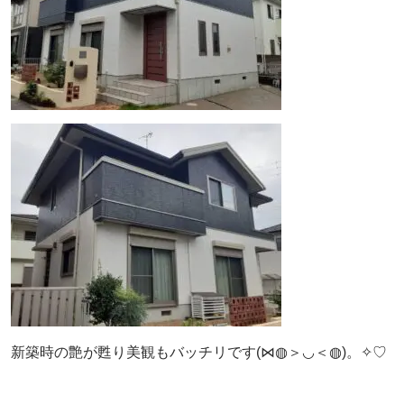
新築時の艶が甦り美観もバッチリです(⋈◍＞◡＜◍)。✧♡