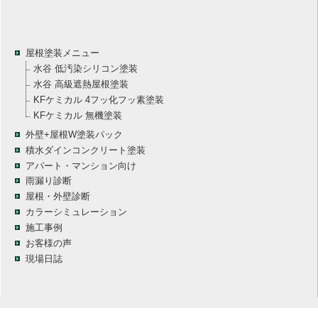
屋根塗装メニュー
水谷 低汚染シリコン塗装
水谷 高級遮熱屋根塗装
KFケミカル 4フッ化フッ素塗装
KFケミカル 無機塗装
外壁+屋根W塗装パック
積水ダインコンクリート塗装
アパート・マンション向け
雨漏り診断
屋根・外壁診断
カラーシミュレーション
施工事例
お客様の声
現場日誌