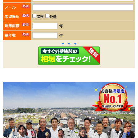
必須
メール
必須
希望箇所
屋根
外壁
必須
延床面積
坪
必須
築年数
年