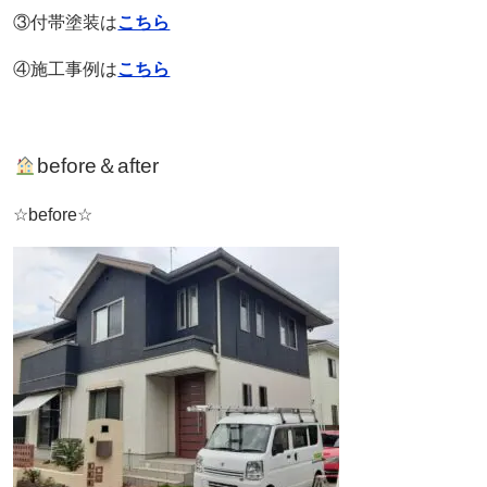
③付帯塗装は
こちら
④施工事例は
こちら
before＆after
☆before☆