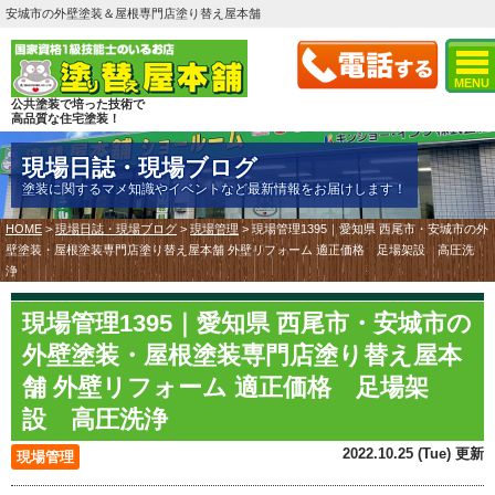
安城市の外壁塗装＆屋根専門店塗り替え屋本舗
MENU
公共塗装で培った技術で
高品質な住宅塗装！
現場日誌・現場ブログ
塗装に関するマメ知識やイベントなど最新情報をお届けします！
HOME
>
現場日誌・現場ブログ
>
現場管理
>
現場管理1395｜愛知県 西尾市・安城市の外
壁塗装・屋根塗装専門店塗り替え屋本舗 外壁リフォーム 適正価格 足場架設 高圧洗
浄
現場管理1395｜愛知県 西尾市・安城市の
外壁塗装・屋根塗装専門店塗り替え屋本
舗 外壁リフォーム 適正価格 足場架
設 高圧洗浄
2022.10.25 (Tue) 更新
現場管理