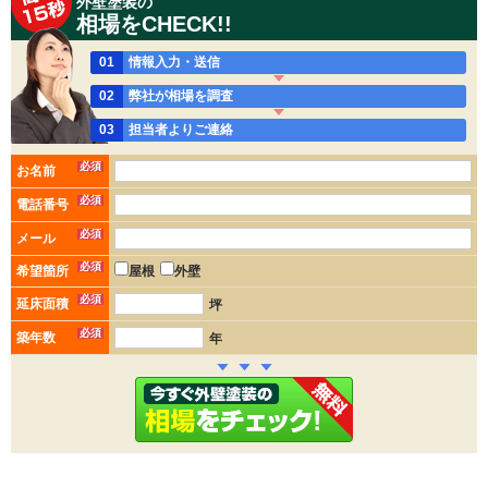
外壁塗装の
相場をCHECK!!
01
情報入力・送信
02
弊社が相場を調査
03
担当者よりご連絡
必須
お名前
必須
電話番号
必須
メール
必須
希望箇所
屋根
外壁
必須
延床面積
坪
必須
築年数
年