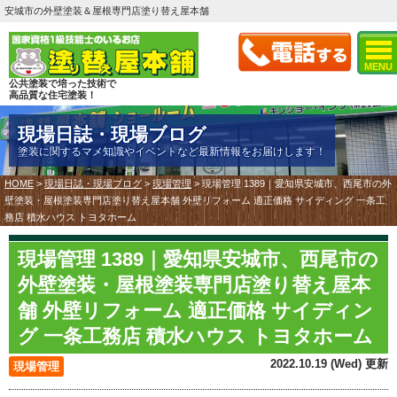
安城市の外壁塗装＆屋根専門店塗り替え屋本舗
MENU
公共塗装で培った技術で
高品質な住宅塗装！
現場日誌・現場ブログ
塗装に関するマメ知識やイベントなど最新情報をお届けします！
HOME
>
現場日誌・現場ブログ
>
現場管理
>
現場管理 1389｜愛知県安城市、西尾市の外
壁塗装・屋根塗装専門店塗り替え屋本舗 外壁リフォーム 適正価格 サイディング 一条工
務店 積水ハウス トヨタホーム
現場管理 1389｜愛知県安城市、西尾市の
外壁塗装・屋根塗装専門店塗り替え屋本
舗 外壁リフォーム 適正価格 サイディン
グ 一条工務店 積水ハウス トヨタホーム
2022.10.19 (Wed) 更新
現場管理