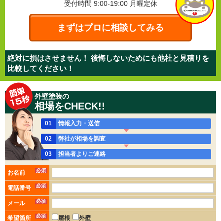
受付時間 9:00-19:00
月曜定休
まずはプロに相談してみる
絶対に損はさせません！ 後悔しないためにも他社と見積りを
比較してください！
外壁塗装の
相場をCHECK!!
01
情報入力・送信
02
弊社が相場を調査
03
担当者よりご連絡
必須
お名前
必須
電話番号
必須
メール
必須
希望箇所
屋根
外壁