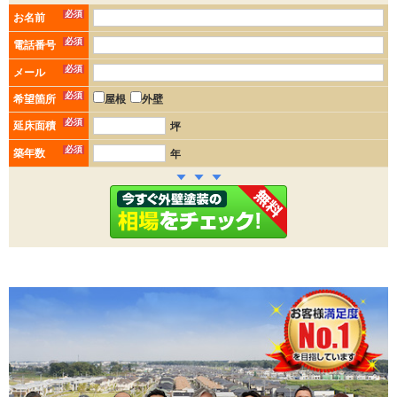
必須
お名前
必須
電話番号
必須
メール
必須
希望箇所
屋根
外壁
必須
延床面積
坪
必須
築年数
年