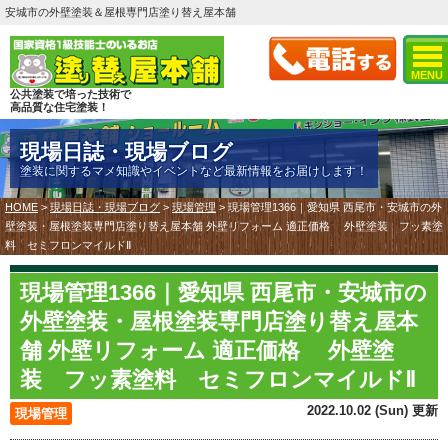
安城市の外壁塗装＆屋根専門店塗り替え屋本舗
MENU
公共塗装で培った技術で
高品質な住宅塗装！
現場日誌・現場ブログ
塗装に関するマメ知識やイベントなど最新情報をお届けします！
HOME
>
現場日誌・現場ブログ
>
現場管理
>
現場管理1366｜愛知県 西尾市・安城市の外
壁塗装・屋根塗装専門店塗り替え屋本舗 外壁リフォーム 適正価格 外壁塗装 フッ素塗
料 セミフロンマイルドⅡ
現場管理1366｜愛知県 西尾市・安城市の
外壁塗装・屋根塗装専門店塗り替え屋本
舗 外壁リフォーム 適正価格 外壁塗
装 フッ素塗料 セミフロンマイルドⅡ
2022.10.02 (Sun) 更新
現場管理