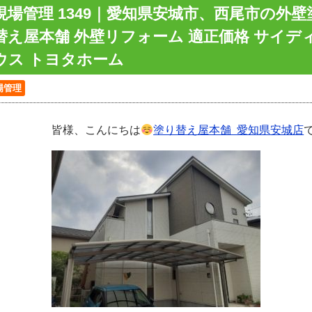
現場管理 1349｜愛知県安城市、西尾市の外
替え屋本舗 外壁リフォーム 適正価格 サイデ
ウス トヨタホーム
場管理
皆様、こんにちは
塗り替え屋本舗 愛知県安城店