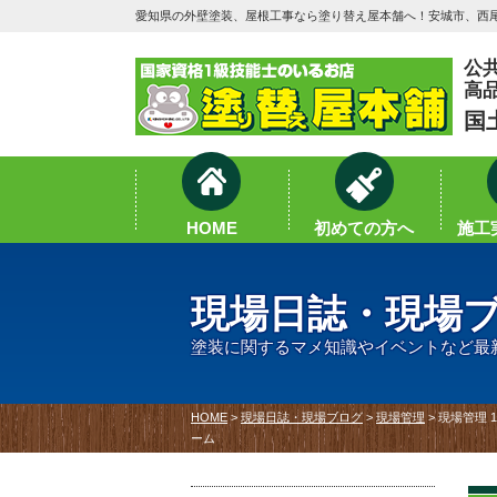
愛知県の外壁塗装、屋根工事なら塗り替え屋本舗へ！安城市、西尾
公
高
国
HOME
初めての方へ
施工実
現場日誌・現場
塗装に関するマメ知識やイベントなど最
HOME
>
現場日誌・現場ブログ
>
現場管理
>
現場管理 
ーム