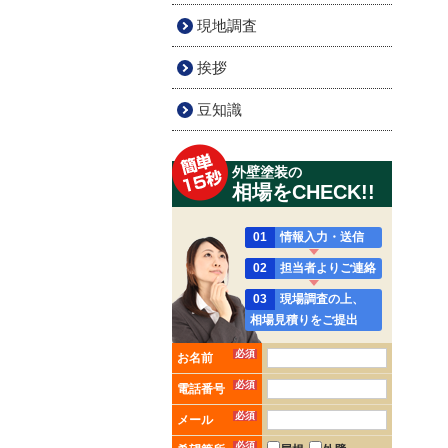
現地調査
挨拶
豆知識
外壁塗装の
相場をCHECK!!
01
情報入力・送信
02
担当者よりご連絡
03
現場調査の上、
相場見積りをご提出
必須
お名前
必須
電話番号
必須
メール
必須