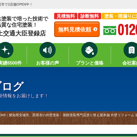
市で2店舗OPEN中！
見積無料
診断無料
塗装・雨漏りに
共塗装で培った技術で
品質な住宅塗装！
無料見積依頼
土交通大臣登録店
績6500件
お客様の声
プランと価格
会社案
ブログ
新情報をお届けします！
1349｜愛知県安城市、西尾市の外壁塗装・屋根塗装専門店塗り替え屋本舗 外壁リフォーム 適