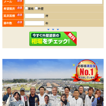
必須
メール
必須
希望箇所
屋根
外壁
必須
延床面積
坪
必須
築年数
年