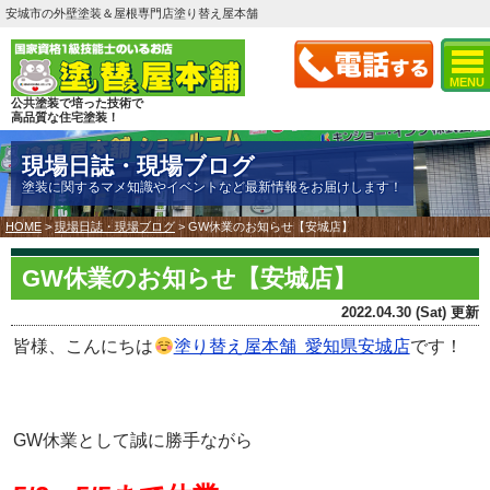
安城市の外壁塗装＆屋根専門店塗り替え屋本舗
MENU
公共塗装で培った技術で
高品質な住宅塗装！
現場日誌・現場ブログ
塗装に関するマメ知識やイベントなど最新情報をお届けします！
HOME
>
現場日誌・現場ブログ
>
GW休業のお知らせ【安城店】
GW休業のお知らせ【安城店】
2022.04.30 (Sat) 更新
皆様、こんにちは
塗り替え屋本舗 愛知県安城店
です！
GW休業として誠に勝手ながら