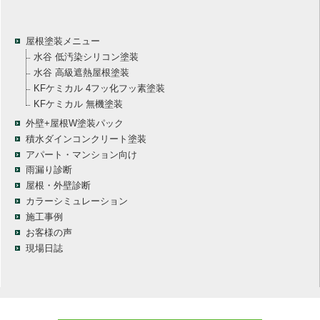
屋根塗装メニュー
水谷 低汚染シリコン塗装
水谷 高級遮熱屋根塗装
KFケミカル 4フッ化フッ素塗装
KFケミカル 無機塗装
外壁+屋根W塗装パック
積水ダインコンクリート塗装
アパート・マンション向け
雨漏り診断
屋根・外壁診断
カラーシミュレーション
施工事例
お客様の声
現場日誌